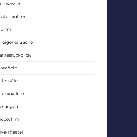
ilmwissen
istorienfilm
orror
n eigener Sache
ahresrückblick
Komödie
riegsfilm
riminalfilm
esungen
iebesfilm
ive-Theater