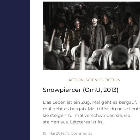
ACTION
,
SCIENCE-FICTION
Snowpiercer (OmU, 2013)
Das Leben ist ein Zug. Mal geht es bergauf,
mal geht es bergab. Mal triffst du neue Leut
sie steigen zu, mal verschwinden sie, sie
steigen aus. Letzteres ist in…
10. Mai 2014
2 Comments