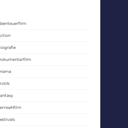
benteuerfilm
ction
iografie
okumentarfilm
Drama
rotik
antasy
ernsehfilm
estivals