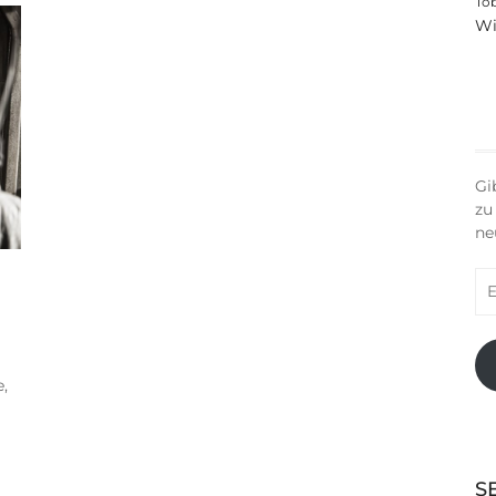
To
Wi
Gi
zu
ne
E-
Ma
Ad
e,
S