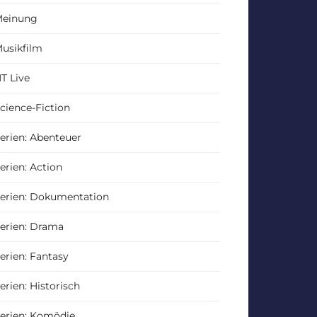
einung
usikfilm
T Live
cience-Fiction
erien: Abenteuer
erien: Action
erien: Dokumentation
erien: Drama
erien: Fantasy
erien: Historisch
erien: Komödie