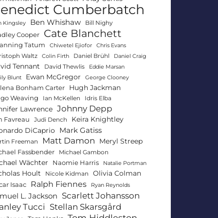
enedict Cumberbatch
Ben Whishaw
Bill Nighy
 Kingsley
Cate Blanchett
adley Cooper
anning Tatum
Chiwetel Ejiofor
Chris Evans
ristoph Waltz
Daniel Brühl
Colin Firth
Daniel Craig
vid Tennant
David Thewlis
Eddie Marsan
Ewan McGregor
ly Blunt
George Clooney
Hugh Jackman
lena Bonham Carter
go Weaving
Ian McKellen
Idris Elba
Johnny Depp
nnifer Lawrence
Keira Knightley
n Favreau
Judi Dench
Mark Gatiss
onardo DiCaprio
Matt Damon
Meryl Streep
rtin Freeman
chael Fassbender
Michael Gambon
chael Wächter
Naomie Harris
Natalie Portman
Olivia Colman
cholas Hoult
Nicole Kidman
Ralph Fiennes
car Isaac
Ryan Reynolds
Scarlett Johansson
muel L. Jackson
anley Tucci
Stellan Skarsgård
Tom Hiddleston