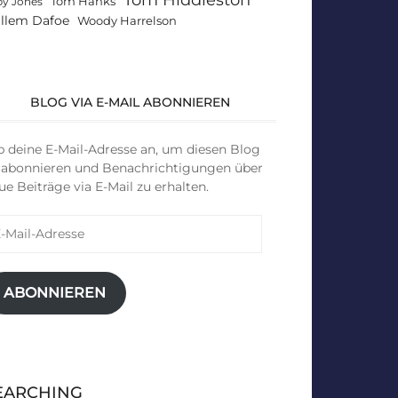
Tom Hanks
by Jones
llem Dafoe
Woody Harrelson
BLOG VIA E-MAIL ABONNIEREN
b deine E-Mail-Adresse an, um diesen Blog
 abonnieren und Benachrichtigungen über
ue Beiträge via E-Mail zu erhalten.
il-
resse
ABONNIEREN
EARCHING