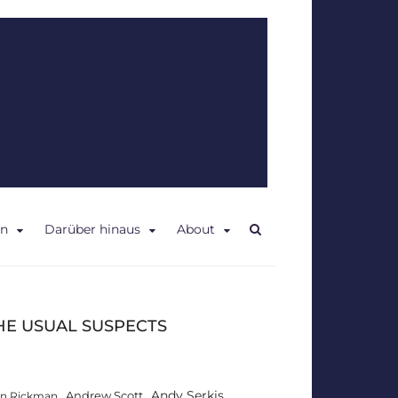
en
Darüber hinaus
About
HE USUAL SUSPECTS
Andy Serkis
Andrew Scott
an Rickman