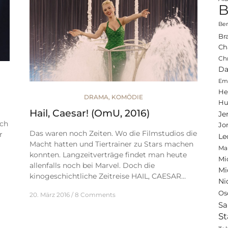
B
Ben
Br
Ch
Ch
Da
Emi
He
DRAMA
,
KOMÖDIE
Hu
Hail, Caesar! (OmU, 2016)
Je
ich
Jo
Das waren noch Zeiten. Wo die Filmstudios die
r
Le
Macht hatten und Tiertrainer zu Stars machen
Ma
konnten. Langzeitverträge findet man heute
Mi
allenfalls noch bei Marvel. Doch die
Mi
kinogeschichtliche Zeitreise HAIL, CAESAR…
Ni
Os
20. März 2016
8 Comments
Sa
St