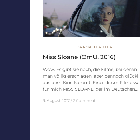
DRAMA
,
THRILLER
Miss Sloane (OmU, 2016)
Wow. Es gibt sie noch, die Filme, bei denen
man völlig erschlagen, aber dennoch glückl
aus dem Kino kommt. Einer dieser Filme wa
für mich MISS SLOANE, der im Deutschen…
9. August 2017
2 Comments