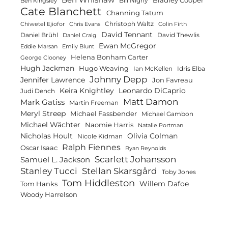
Bradley Cooper
Bill Nighy
Ben Kingsley
Cate Blanchett
Channing Tatum
Christoph Waltz
Chiwetel Ejiofor
Chris Evans
Colin Firth
David Tennant
Daniel Brühl
David Thewlis
Daniel Craig
Ewan McGregor
Eddie Marsan
Emily Blunt
Helena Bonham Carter
George Clooney
Hugh Jackman
Hugo Weaving
Ian McKellen
Idris Elba
Johnny Depp
Jennifer Lawrence
Jon Favreau
Keira Knightley
Leonardo DiCaprio
Judi Dench
Matt Damon
Mark Gatiss
Martin Freeman
Meryl Streep
Michael Fassbender
Michael Gambon
Michael Wächter
Naomie Harris
Natalie Portman
Olivia Colman
Nicholas Hoult
Nicole Kidman
Ralph Fiennes
Oscar Isaac
Ryan Reynolds
Scarlett Johansson
Samuel L. Jackson
Stanley Tucci
Stellan Skarsgård
Toby Jones
Tom Hiddleston
Willem Dafoe
Tom Hanks
Woody Harrelson