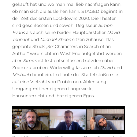
gekauft hat und wo man mal lieb nachfragen kann,
ob man sich die ausleihen kann. STAGED beginnt in
der Zeit des ersten Lockdowns 2020. Die Theater
sind geschlossen und sowohl Regisseur
Simon
Evans
als auch seine beiden Hauptdarsteller
David
Tennant
und
Michael Sheen
sitzen zuhause. Das
geplante Stück „Six Characters in Search of an
Author“ wird nicht im West End aufgeführt werden,
aber
Simon
ist fest entschlossen trotzdem über
Zoom zu proben. Widerwillig lassen sich
David
und
Michael
darauf ein. Im Laufe der Staffel stoßen sie
auf eine Vielzahl von Problemen: Ablenkung,
Umgang mit der eigenen Langeweile,
Hausunterricht und ihre eigenen Egos.