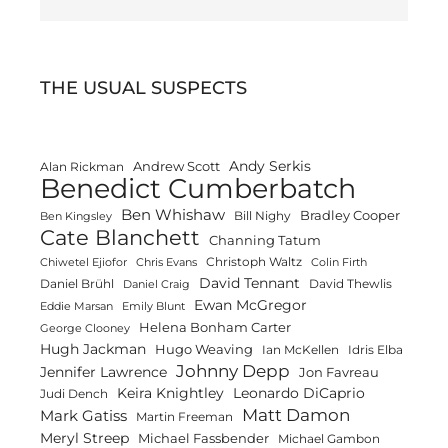
THE USUAL SUSPECTS
Andy Serkis
Andrew Scott
Alan Rickman
Benedict Cumberbatch
Ben Whishaw
Bradley Cooper
Bill Nighy
Ben Kingsley
Cate Blanchett
Channing Tatum
Christoph Waltz
Chiwetel Ejiofor
Chris Evans
Colin Firth
David Tennant
Daniel Brühl
David Thewlis
Daniel Craig
Ewan McGregor
Eddie Marsan
Emily Blunt
Helena Bonham Carter
George Clooney
Hugh Jackman
Hugo Weaving
Ian McKellen
Idris Elba
Johnny Depp
Jennifer Lawrence
Jon Favreau
Keira Knightley
Leonardo DiCaprio
Judi Dench
Matt Damon
Mark Gatiss
Martin Freeman
Meryl Streep
Michael Fassbender
Michael Gambon