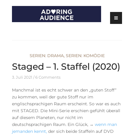
Skip
to
content
Kritiken zu Filmen, Serien und Theater
Adoring Audience
SERIEN: DRAMA
,
SERIEN: KOMÖDIE
Staged – 1. Staffel (2020)
3. Juli 2021
6 Comments
Manchmal ist es echt schwer an den „guten Stoff“
zu kommen, weil der gute Stoff nur im
englischsprachigen Raum erscheint. So war es auch
mit STAGED. Die Mini-Serie erschien gefühlt überall
auf diesem Planeten, nur nicht im
deutschsprachigen Raum. Ein Glück, →
wenn man
jemanden kennt,
der sich beide Staffeln auf DVD