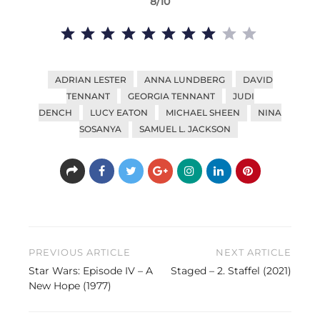
8/10
Bewertung: 8 von 10.
ADRIAN LESTER
ANNA LUNDBERG
DAVID
TENNANT
GEORGIA TENNANT
JUDI
DENCH
LUCY EATON
MICHAEL SHEEN
NINA
SOSANYA
SAMUEL L. JACKSON
Beitragsnavigation
PREVIOUS ARTICLE
NEXT ARTICLE
Star Wars: Episode IV – A
Staged – 2. Staffel (2021)
New Hope (1977)