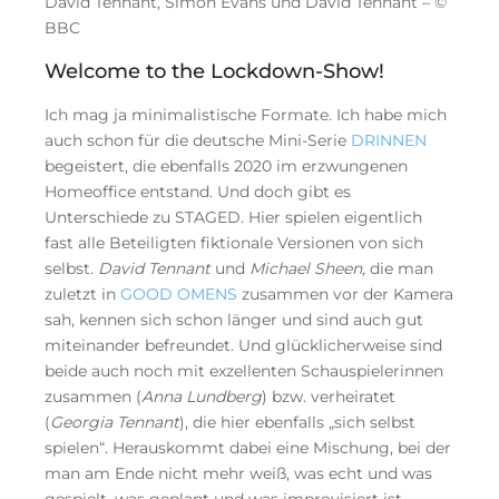
David Tennant, Simon Evans und David Tennant – ©
BBC
Welcome to the Lockdown-Show!
Ich mag ja minimalistische Formate. Ich habe mich
auch schon für die deutsche Mini-Serie
DRINNEN
begeistert, die ebenfalls 2020 im erzwungenen
Homeoffice entstand. Und doch gibt es
Unterschiede zu STAGED. Hier spielen eigentlich
fast alle Beteiligten fiktionale Versionen von sich
selbst.
David Tennant
und
Michael Sheen,
die man
zuletzt in
GOOD OMENS
zusammen vor der Kamera
sah, kennen sich schon länger und sind auch gut
miteinander befreundet. Und glücklicherweise sind
beide auch noch mit exzellenten Schauspielerinnen
zusammen (
Anna Lundberg
) bzw. verheiratet
(
Georgia Tennant
), die hier ebenfalls „sich selbst
spielen“. Herauskommt dabei eine Mischung, bei der
man am Ende nicht mehr weiß, was echt und was