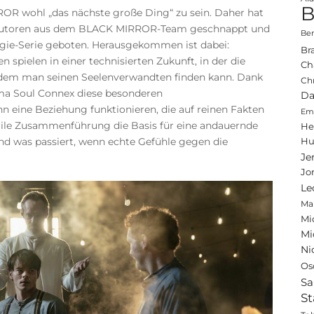
B
OR wohl „das nächste große Ding“ zu sein. Daher hat
i Autoren aus dem BLACK MIRROR-Team geschnappt und
Ben
ogie-Serie geboten. Herausgekommen ist dabei:
Br
spielen in einer technisierten Zukunft, in der die
Ch
t dem man seinen Seelenverwandten finden kann. Dank
Ch
rma Soul Connex diese besonderen
Da
n eine Beziehung funktionieren, die auf reinen Fakten
Emi
erile Zusammenführung die Basis für eine andauernde
He
d was passiert, wenn echte Gefühle gegen die
Hu
Je
Jo
Le
Ma
Mi
Mi
Ni
Os
Sa
St