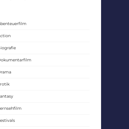
benteuerfilm
ction
iografie
okumentarfilm
Drama
rotik
antasy
ernsehfilm
estivals