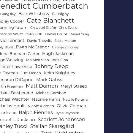
enedict Cumberbatch
Ben Whishaw
Bill Nighy
 Kingsley
Cate Blanchett
adley Cooper
anning Tatum
Chiwetel Ejiofor
Chris Evans
ristoph Waltz
Daniel Brühl
Colin Firth
Daniel Craig
vid Tennant
David Thewlis
Eddie Marsan
Ewan McGregor
ly Blunt
George Clooney
Hugh Jackman
lena Bonham Carter
go Weaving
Ian McKellen
Idris Elba
Johnny Depp
nnifer Lawrence
Keira Knightley
n Favreau
Judi Dench
Mark Gatiss
onardo DiCaprio
Matt Damon
Meryl Streep
rtin Freeman
chael Fassbender
Michael Gambon
chael Wächter
Naomie Harris
Natalie Portman
Olivia Colman
cholas Hoult
Nicole Kidman
Ralph Fiennes
car Isaac
Ryan Reynolds
Scarlett Johansson
muel L. Jackson
anley Tucci
Stellan Skarsgård
Tom Hiddleston