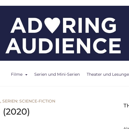
ce
Filme
Serien und Mini-Serien
Theater und Lesung
A
,
SERIEN: SCIENCE-FICTION
T
l (2020)
Al