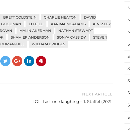
M
BRETT GOLDSTEIN
CHARLIE HEATON
DAVID
M
Y GOODMAN
JJ FEILD
KARIMA MCADAMS
KINGSLEY
BROWN
MALIN AKERMAN
NATHAN STEWART-
N
OK
SHAMIER ANDERSON
SONYA CASSIDY
STEVEN
S
OODMAN-HILL
WILLIAM BRIDGES
S
S
S
S
NEXT ARTICLE
LOL: Last one laughing – 1. Staffel (2021)
S
S
S