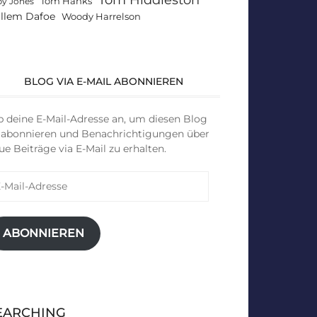
Tom Hanks
by Jones
llem Dafoe
Woody Harrelson
BLOG VIA E-MAIL ABONNIEREN
b deine E-Mail-Adresse an, um diesen Blog
 abonnieren und Benachrichtigungen über
ue Beiträge via E-Mail zu erhalten.
il-
resse
ABONNIEREN
EARCHING