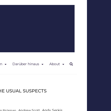
en
Darüber hinaus
About
HE USUAL SUSPECTS
Andy Serkis
Andrew Scott
an Rickman