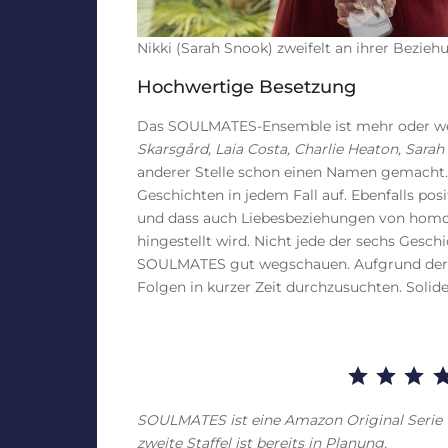
Nikki (Sarah Snook) zweifelt an ihrer Bezie
Hochwertige Besetzung
Das SOULMATES-Ensemble ist mehr oder wen
Skarsgård, Laia Costa, Charlie Heaton, Sara
anderer Stelle schon einen Namen gemacht.
Geschichten in jedem Fall auf. Ebenfalls pos
und dass auch Liebesbeziehungen von homos
hingestellt wird. Nicht jede der sechs Geschi
SOULMATES gut wegschauen. Aufgrund der A
Folgen in kurzer Zeit durchzusuchten. Solid
SOULMATES ist eine Amazon Original Serie u
zweite Staffel ist bereits in Planung.