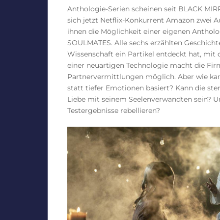
Anthologie-Serien scheinen seit BLACK MIRR
sich jetzt Netflix-Konkurrent Amazon zwe
ihnen die Möglichkeit einer eigenen Anthol
SOULMATES. Alle sechs erzählten Geschichten 
Wissenschaft ein Partikel entdeckt hat, mi
einer neuartigen Technologie macht die Fi
Partnervermittlungen möglich. Aber wie kan
statt tiefer Emotionen basiert? Kann die st
Liebe mit seinem Seelenverwandten sein? Un
Testergebnisse rebellieren?