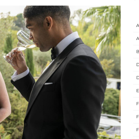
A
A
B
D
E
F
F
F