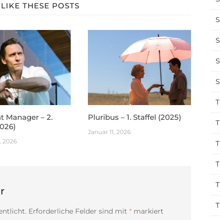
LIKE THESE POSTS
S
S
S
S
T
t Manager – 2.
Pluribus – 1. Staffel (2025)
T
2026)
Januar 11, 2026
, 2026
T
T
T
r
T
ntlicht.
Erforderliche Felder sind mit
*
markiert