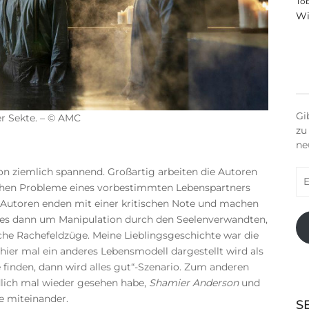
To
Wi
Gi
er Sekte. – © AMC
zu
ne
 ziemlich spannend. Großartig arbeiten die Autoren
E-
chen Probleme eines vorbestimmten Lebenspartners
Ma
Ad
 Autoren enden mit einer kritischen Note und machen
t es dann um Manipulation durch den Seelenverwandten,
che Rachefeldzüge. Meine Lieblingsgeschichte war die
 hier mal ein anderes Lebensmodell dargestellt wird als
 finden, dann wird alles gut“-Szenario. Zum anderen
lich mal wieder gesehen habe,
Shamier Anderson
und
e miteinander.
S