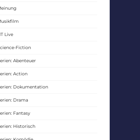
einung
usikfilm
T Live
cience-Fiction
erien: Abenteuer
erien: Action
erien: Dokumentation
erien: Drama
erien: Fantasy
erien: Historisch
erien: Komödie