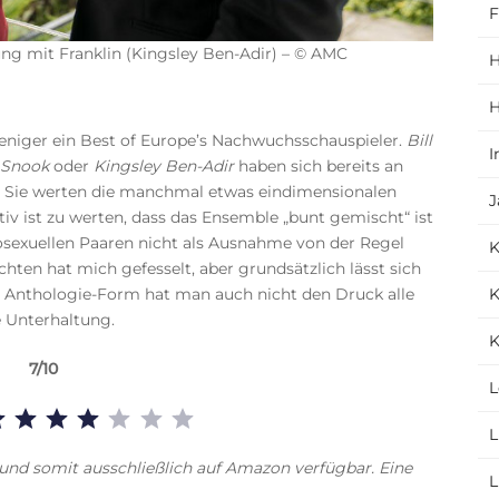
F
hung mit Franklin (Kingsley Ben-Adir) – © AMC
H
H
iger ein Best of Europe’s Nachwuchsschauspieler.
Bill
I
h Snook
oder
Kingsley Ben-Adir
haben sich bereits an
 Sie werten die manchmal etwas eindimensionalen
J
itiv ist zu werten, dass das Ensemble „bunt gemischt“ ist
exuellen Paaren nicht als Ausnahme von der Regel
chten hat mich gefesselt, aber grundsätzlich lässt sich
K
nthologie-Form hat man auch nicht den Druck alle
e Unterhaltung.
K
7/10
L
Bewertung: 7 von 10.
L
nd somit ausschließlich auf Amazon verfügbar. Eine
L