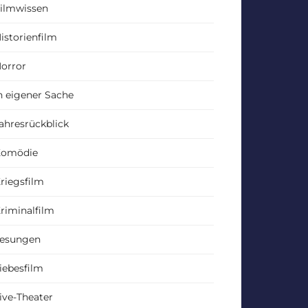
ilmwissen
istorienfilm
orror
n eigener Sache
ahresrückblick
Komödie
riegsfilm
riminalfilm
esungen
iebesfilm
ive-Theater