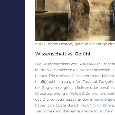
Kurt (Charlie Heaton) gerät in die Fänge ein
Wissenschaft vs. Gefühl
Die Grundprämisse von SOULMATES ist schon
in ihren Geschichten die zwischenmenschli
heraus. Die meisten Geschichten der beiden
häufig auch ein zu großes Fass auf. Da geh
der Sog von religiösen Sekten oder persönli
Dreierbeziehung in Folge 3. Zum einen, weil
das Disney-„du musst nur den Einen/die Eine
haben
Laia Costa
, die ich nach
VICTORIA
end
Georgina Campbell
einfach eine tolle Chemi