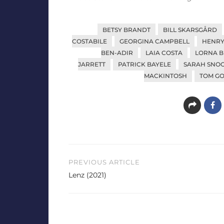
BETSY BRANDT
BILL SKARSGÅRD
COSTABILE
GEORGINA CAMPBELL
HENR
BEN-ADIR
LAIA COSTA
LORNA 
JARRETT
PATRICK BAYELE
SARAH SNO
MACKINTOSH
TOM G
Beitragsnavigation
PREVIOUS ARTICLE
Lenz (2021)