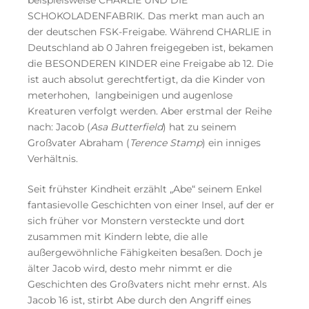
beispielsweise CHARLIE UND DIE
SCHOKOLADENFABRIK. Das merkt man auch an
der deutschen FSK-Freigabe. Während CHARLIE in
Deutschland ab 0 Jahren freigegeben ist, bekamen
die BESONDEREN KINDER eine Freigabe ab 12. Die
ist auch absolut gerechtfertigt, da die Kinder von
meterhohen, langbeinigen und augenlose
Kreaturen verfolgt werden. Aber erstmal der Reihe
nach: Jacob (
Asa Butterfield
) hat zu seinem
Großvater Abraham (
Terence Stamp
) ein inniges
Verhältnis.
Seit frühster Kindheit erzählt „Abe“ seinem Enkel
fantasievolle Geschichten von einer Insel, auf der er
sich früher vor Monstern versteckte und dort
zusammen mit Kindern lebte, die alle
außergewöhnliche Fähigkeiten besaßen. Doch je
älter Jacob wird, desto mehr nimmt er die
Geschichten des Großvaters nicht mehr ernst. Als
Jacob 16 ist, stirbt Abe durch den Angriff eines