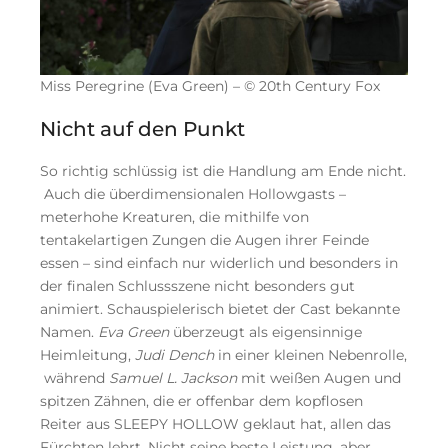
Miss Peregrine (Eva Green) – © 20th Century Fox
Nicht auf den Punkt
So richtig schlüssig ist die Handlung am Ende nicht.
Auch die überdimensionalen Hollowgasts –
meterhohe Kreaturen, die mithilfe von
tentakelartigen Zungen die Augen ihrer Feinde
essen – sind einfach nur widerlich und besonders in
der finalen Schlussszene nicht besonders gut
animiert. Schauspielerisch bietet der Cast bekannte
Namen.
Eva Green
überzeugt als eigensinnige
Heimleitung,
Judi Dench
in einer kleinen Nebenrolle,
während
Samuel L. Jackson
mit weißen Augen und
spitzen Zähnen, die er offenbar dem kopflosen
Reiter aus SLEEPY HOLLOW geklaut hat, allen das
Fürchten lehrt. Nicht seine beste Leistung, aber