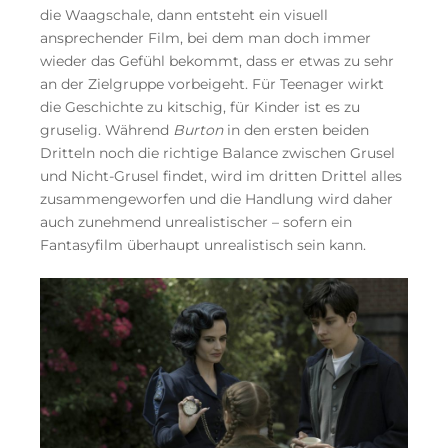
die Waagschale, dann entsteht ein visuell
ansprechender Film, bei dem man doch immer
wieder das Gefühl bekommt, dass er etwas zu sehr
an der Zielgruppe vorbeigeht. Für Teenager wirkt
die Geschichte zu kitschig, für Kinder ist es zu
gruselig. Während
Burton
in den ersten beiden
Dritteln noch die richtige Balance zwischen Grusel
und Nicht-Grusel findet, wird im dritten Drittel alles
zusammengeworfen und die Handlung wird daher
auch zunehmend unrealistischer – sofern ein
Fantasyfilm überhaupt unrealistisch sein kann.