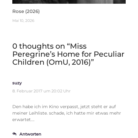
Rose (2026)
Mai 10, 2026
0 thoughts on “
Miss
Peregrine’s Home for Peculiar
Children (OmU, 2016)
”
suzy
8. Februar 2017 um 20:02 Uhr
Den habe ich im Kino verpasst, jetzt steht er auf
meiner Leihliste. schade, ich hatte mir etwas mehr
erwartet….
Antworten