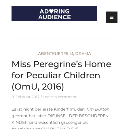
Skip
to
content
Kritiken zu Filmen, Serien und Theater
Adoring Audience
ABENTEUERFILM
,
DRAMA
Miss Peregrine’s Home
for Peculiar Children
(OmU, 2016)
8. Februar 2017
Leave a comment
Es ist nicht der erste Kinderfilm, den
Tim Burton
gedreht hat, aber DIE INSEL DER BESONDEREN
KINDER sind wesentlich gruseliger als