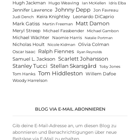
Hugh Jackman
Hugo Weaving
Ian McKellen
Idris Elba
Johnny Depp
Jennifer Lawrence
Jon Favreau
Keira Knightley
Leonardo DiCaprio
Judi Dench
Matt Damon
Mark Gatiss
Martin Freeman
Meryl Streep
Michael Fassbender
Michael Gambon
Michael Wächter
Naomie Harris
Natalie Portman
Olivia Colman
Nicholas Hoult
Nicole Kidman
Ralph Fiennes
Oscar Isaac
Ryan Reynolds
Scarlett Johansson
Samuel L. Jackson
Stanley Tucci
Stellan Skarsgård
Toby Jones
Tom Hiddleston
Willem Dafoe
Tom Hanks
Woody Harrelson
BLOG VIA E-MAIL ABONNIEREN
Gib deine E-Mail-Adresse an, um diesen Blog zu
abonnieren und Benachrichtigungen über neue
Beiträge via E-Mail zu erhalten.