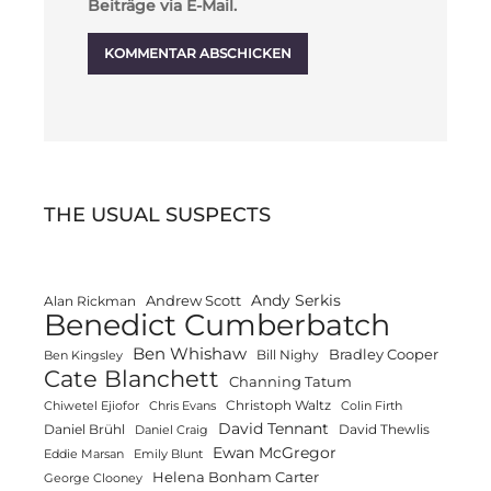
Beiträge via E-Mail.
THE USUAL SUSPECTS
Andy Serkis
Andrew Scott
Alan Rickman
Benedict Cumberbatch
Ben Whishaw
Bradley Cooper
Bill Nighy
Ben Kingsley
Cate Blanchett
Channing Tatum
Christoph Waltz
Chiwetel Ejiofor
Chris Evans
Colin Firth
David Tennant
Daniel Brühl
David Thewlis
Daniel Craig
Ewan McGregor
Eddie Marsan
Emily Blunt
Helena Bonham Carter
George Clooney