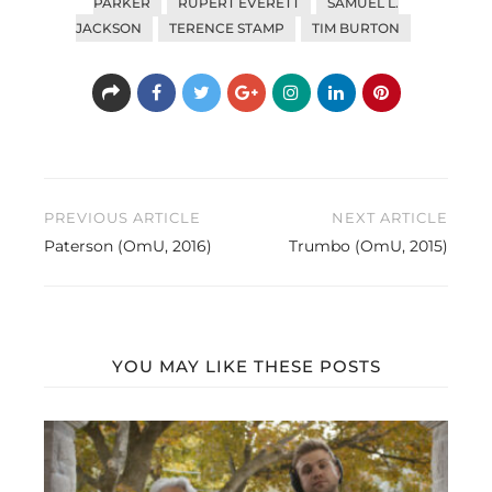
PARKER
RUPERT EVERETT
SAMUEL L.
JACKSON
TERENCE STAMP
TIM BURTON
Beitragsnavigation
PREVIOUS ARTICLE
NEXT ARTICLE
Paterson (OmU, 2016)
Trumbo (OmU, 2015)
YOU MAY LIKE THESE POSTS