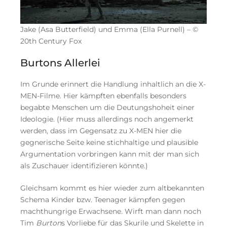
Jake (Asa Butterfield) und Emma (Ella Purnell) – ©
20th Century Fox
Burtons Allerlei
Im Grunde erinnert die Handlung inhaltlich an die X-
MEN-Filme. Hier kämpften ebenfalls besonders
begabte Menschen um die Deutungshoheit einer
Ideologie. (Hier muss allerdings noch angemerkt
werden, dass im Gegensatz zu X-MEN hier die
gegnerische Seite keine stichhaltige und plausible
Argumentation vorbringen kann mit der man sich
als Zuschauer identifizieren könnte.)
Gleichsam kommt es hier wieder zum altbekannten
Schema Kinder bzw. Teenager kämpfen gegen
machthungrige Erwachsene. Wirft man dann noch
Tim
Burton
s Vorliebe für das Skurile und Skelette in