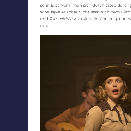
sehr. Erst wenn man sich durch diese durchg
schauspielerischer Sicht lässt sich dem Fi
und
Tom Hiddleston
sind ein überzeugendes
um.