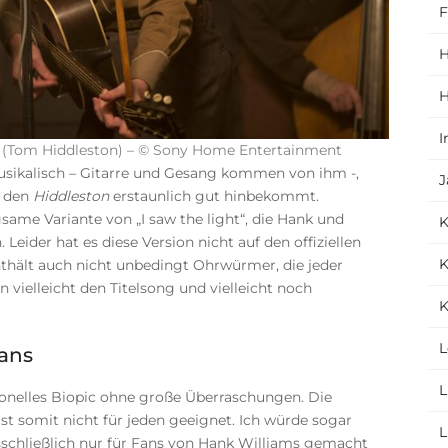
F
H
H
I
s (Tom Hiddleston) – © Sony Home Entertainment
sikalisch – Gitarre und Gesang kommen von ihm -,
J
, den
Hiddleston
erstaunlich gut hinbekommt.
same Variante von „I saw the light“, die Hank und
Leider hat es diese Version nicht auf den offiziellen
K
nthält auch nicht unbedingt Ohrwürmer, die jeder
vielleicht den Titelsong und vielleicht noch
K
L
ans
L
onelles Biopic ohne große Überraschungen. Die
st somit nicht für jeden geeignet. Ich würde sogar
L
sschließlich nur für Fans von Hank Williams gemacht