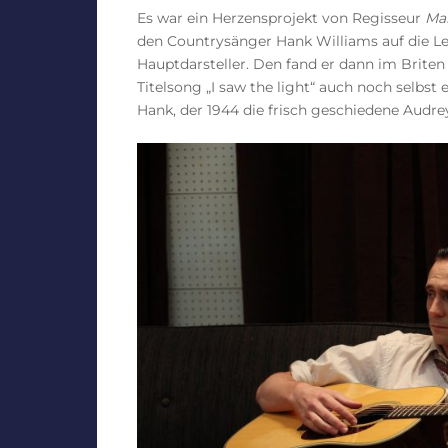
Es war ein Herzensprojekt von Regisseur
Ma
den Countrysänger Hank Williams auf die Lei
Hauptdarsteller. Den fand er dann im Brite
Titelsong „I saw the light“ auch noch selbs
Hank, der 1944 die frisch geschiedene Audre