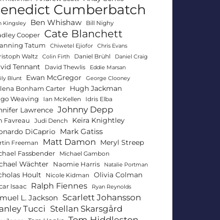
enedict Cumberbatch
Ben Whishaw
Bill Nighy
 Kingsley
Cate Blanchett
adley Cooper
anning Tatum
Chiwetel Ejiofor
Chris Evans
ristoph Waltz
Daniel Brühl
Colin Firth
Daniel Craig
vid Tennant
David Thewlis
Eddie Marsan
Ewan McGregor
ly Blunt
George Clooney
Hugh Jackman
lena Bonham Carter
go Weaving
Ian McKellen
Idris Elba
Johnny Depp
nnifer Lawrence
Keira Knightley
n Favreau
Judi Dench
Mark Gatiss
onardo DiCaprio
Matt Damon
Meryl Streep
rtin Freeman
chael Fassbender
Michael Gambon
chael Wächter
Naomie Harris
Natalie Portman
Olivia Colman
cholas Hoult
Nicole Kidman
Ralph Fiennes
car Isaac
Ryan Reynolds
Scarlett Johansson
muel L. Jackson
anley Tucci
Stellan Skarsgård
Tom Hiddleston