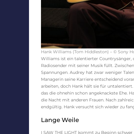
Hank Williams (Tom Hiddleston) – © Sony 
Williams ist ein talentierter Countrysänger,
Radiosender mit seiner Musik füllt. Zwisc
Spannungen. Audrey hat zwar weniger Talent
Managerin seine Karriere entscheidend voran
arbeiten, doch Hank hält sie für untalentiert
das die ohnehin schon angeknackste Ehe. Han
die Nacht mit anderen Frauen. Nach zahlreic
endgültig. Hank versucht sich wieder zu fan
Lange Weile
I SAW THE LIGHT kommt zu Beginn schwer in