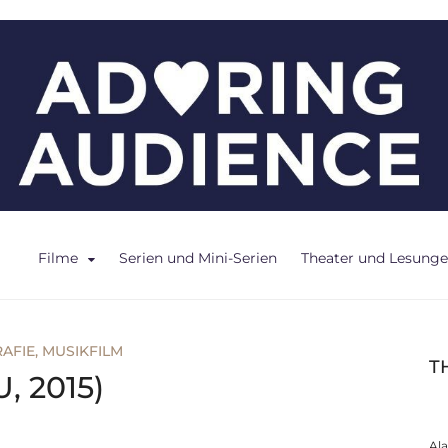
ce
Filme
Serien und Mini-Serien
Theater und Lesung
AFIE
,
MUSIKFILM
T
, 2015)
Al