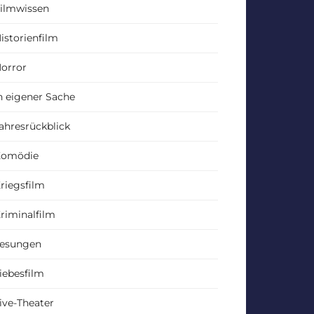
ilmwissen
istorienfilm
orror
n eigener Sache
ahresrückblick
Komödie
riegsfilm
riminalfilm
esungen
iebesfilm
ive-Theater