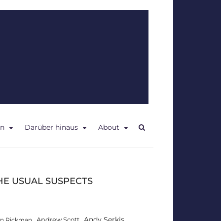
en
Darüber hinaus
About
HE USUAL SUSPECTS
Andy Serkis
Andrew Scott
an Rickman