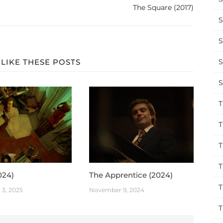
The Square (2017)
S
S
LIKE THESE POSTS
S
S
T
T
T
T
024)
The Apprentice (2024)
T
3, 2025
November 9, 2024
T