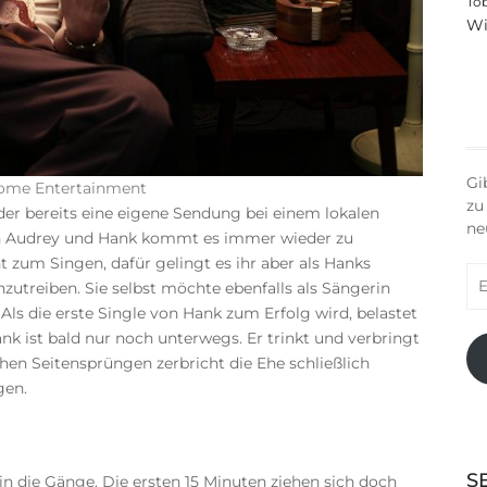
To
Wi
Gi
Home Entertainment
zu
 der bereits eine eigene Sendung bei einem lokalen
ne
hen Audrey und Hank kommt es immer wieder zu
 zum Singen, dafür gelingt es ihr aber als Hanks
E-
zutreiben. Sie selbst möchte ebenfalls als Sängerin
Ma
. Als die erste Single von Hank zum Erfolg wird, belastet
Ad
k ist bald nur noch unterwegs. Er trinkt und verbringt
hen Seitensprüngen zerbricht die Ehe schließlich
gen.
S
 die Gänge. Die ersten 15 Minuten ziehen sich doch