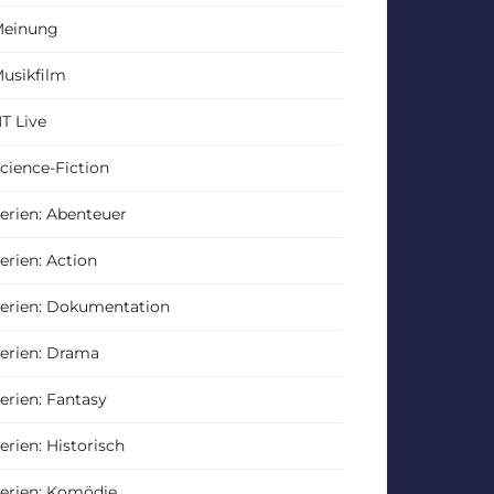
einung
usikfilm
T Live
cience-Fiction
erien: Abenteuer
erien: Action
erien: Dokumentation
erien: Drama
erien: Fantasy
erien: Historisch
erien: Komödie