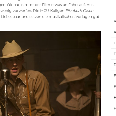
equält hat, nimmt der Film etwas an Fahrt auf. Aus
lm wenig vorwerfen. Die MCU-Kollgen
Elizabeth Olsen
 Liebespaar und setzen die musikalischen Vorlagen gut
A
A
B
D
E
F
F
F