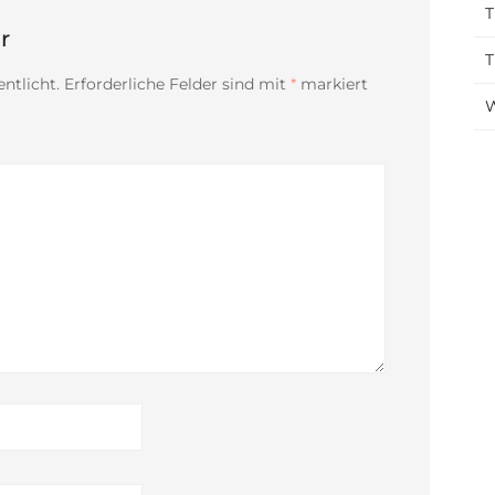
T
r
T
ntlicht.
Erforderliche Felder sind mit
*
markiert
W