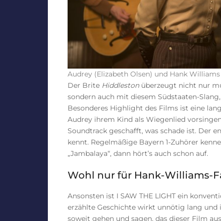
Audrey (Elizabeth Olsen) und Hank William
Der Brite
Hiddleston
überzeugt nicht nur mu
sondern auch mit diesem Südstaaten-Slang
Besonderes Highlight des Films ist eine lang
Audrey ihrem Kind als Wiegenlied vorsingen. 
Soundtrack geschafft, was schade ist. Der e
kennt. Regelmäßige Bayern 1-Zuhörer kennen 
„
Jambalaya“, dann hört’s auch schon auf.
Wohl nur für Hank-Williams-F
Ansonsten ist I SAW THE LIGHT ein konventi
erzählte Geschichte wirkt unnötig lang und i
soweit gehen und sagen, das dieser Film au