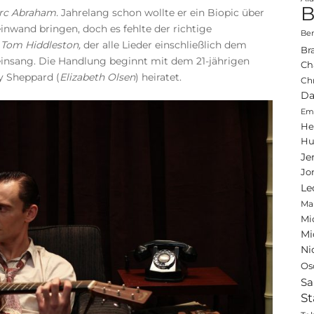
B
rc Abraham.
Jahrelang schon wollte er ein Biopic über
nwand bringen, doch es fehlte der richtige
Ben
n
Tom Hiddleston,
der alle Lieder einschließlich dem
Br
t einsang. Die Handlung beginnt mit dem 21-jährigen
Ch
y Sheppard (
Elizabeth Olsen
) heiratet.
Ch
Da
Emi
He
Hu
Je
Jo
Le
Ma
Mi
Mi
Ni
Os
Sa
St