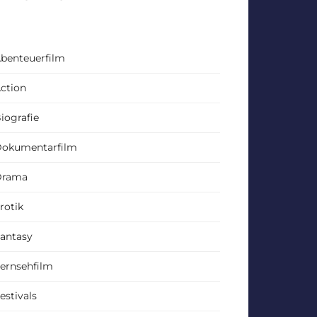
benteuerfilm
ction
iografie
okumentarfilm
Drama
rotik
antasy
ernsehfilm
estivals