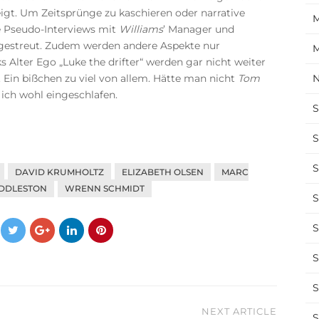
eigt. Um Zeitsprünge zu kaschieren oder narrative
M
e Pseudo-Interviews mit
Williams
’ Manager und
ngestreut. Zudem werden andere Aspekte nur
M
Alter Ego „Luke the drifter“ werden gar nicht weiter
n. Ein bißchen zu viel von allem. Hätte man nicht
Tom
N
 ich wohl eingeschlafen.
S
S
S
DAVID KRUMHOLTZ
ELIZABETH OLSEN
MARC
IDDLESTON
WRENN SCHMIDT
S
S
S
S
NEXT ARTICLE
S