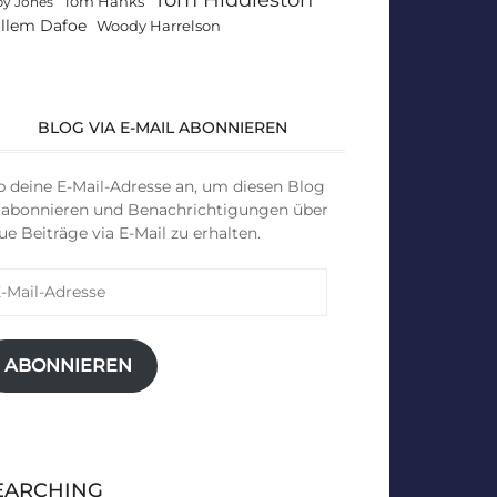
Tom Hanks
by Jones
llem Dafoe
Woody Harrelson
BLOG VIA E-MAIL ABONNIEREN
b deine E-Mail-Adresse an, um diesen Blog
 abonnieren und Benachrichtigungen über
ue Beiträge via E-Mail zu erhalten.
il-
resse
ABONNIEREN
EARCHING