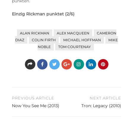
punkten.
Einzig Rickman punktet (2/6)
ALAN RICKMAN
ALEX MACQUEEN
CAMERON
DIAZ
COLIN FIRTH
MICHAEL HOFFMAN
MIKE
NOBLE
TOM COURTENAY
Beitragsnavigation
PREVIOUS ARTICLE
NEXT ARTICLE
Now You See Me (2013)
Tron: Legacy (2010)