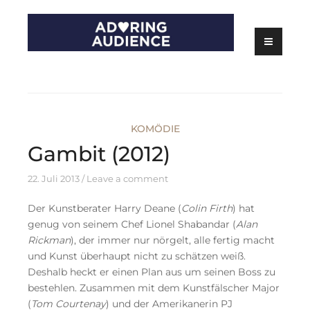
Skip
to
content
Kritiken zu Filmen, Serien und Theater
Adoring Audience
KOMÖDIE
Gambit (2012)
22. Juli 2013
Leave a comment
Der Kunstberater Harry Deane (
Colin Firth
) hat
genug von seinem Chef Lionel Shabandar (
Alan
Rickman
), der immer nur nörgelt, alle fertig macht
und Kunst überhaupt nicht zu schätzen weiß.
Deshalb heckt er einen Plan aus um seinen Boss zu
bestehlen. Zusammen mit dem Kunstfälscher Major
(
Tom Courtenay
) und der Amerikanerin PJ