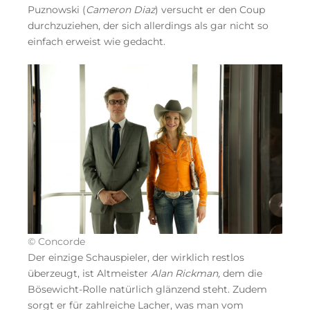
Puznowski (
Cameron Diaz
) versucht er den Coup
durchzuziehen, der sich allerdings als gar nicht so
einfach erweist wie gedacht.
© Concorde
Der einzige Schauspieler, der wirklich restlos
überzeugt, ist Altmeister
Alan Rickman,
dem die
Bösewicht-Rolle natürlich glänzend steht. Zudem
sorgt er für zahlreiche Lacher, was man vom