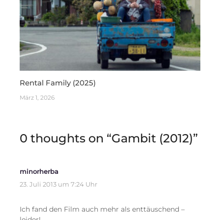
Rental Family (2025)
März 1, 2026
0 thoughts on “
Gambit (2012)
”
minorherba
23. Juli 2013 um 7:24 Uhr
Ich fand den Film auch mehr als enttäuschend –
leider!