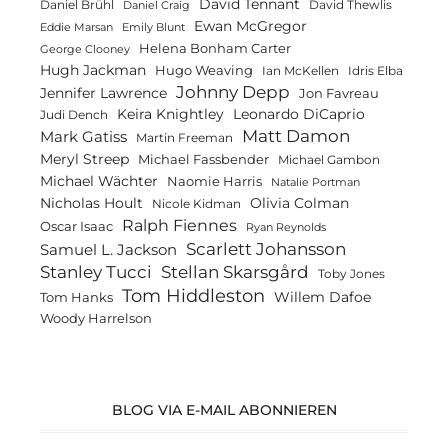
David Tennant
Daniel Brühl
David Thewlis
Daniel Craig
Ewan McGregor
Eddie Marsan
Emily Blunt
Helena Bonham Carter
George Clooney
Hugh Jackman
Hugo Weaving
Ian McKellen
Idris Elba
Johnny Depp
Jennifer Lawrence
Jon Favreau
Keira Knightley
Leonardo DiCaprio
Judi Dench
Matt Damon
Mark Gatiss
Martin Freeman
Meryl Streep
Michael Fassbender
Michael Gambon
Michael Wächter
Naomie Harris
Natalie Portman
Olivia Colman
Nicholas Hoult
Nicole Kidman
Ralph Fiennes
Oscar Isaac
Ryan Reynolds
Scarlett Johansson
Samuel L. Jackson
Stanley Tucci
Stellan Skarsgård
Toby Jones
Tom Hiddleston
Willem Dafoe
Tom Hanks
Woody Harrelson
BLOG VIA E-MAIL ABONNIEREN