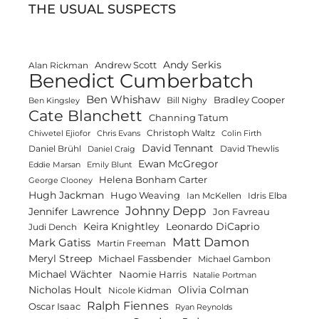
THE USUAL SUSPECTS
Andy Serkis
Andrew Scott
Alan Rickman
Benedict Cumberbatch
Ben Whishaw
Bradley Cooper
Bill Nighy
Ben Kingsley
Cate Blanchett
Channing Tatum
Christoph Waltz
Chiwetel Ejiofor
Chris Evans
Colin Firth
David Tennant
Daniel Brühl
David Thewlis
Daniel Craig
Ewan McGregor
Eddie Marsan
Emily Blunt
Helena Bonham Carter
George Clooney
Hugh Jackman
Hugo Weaving
Ian McKellen
Idris Elba
Johnny Depp
Jennifer Lawrence
Jon Favreau
Keira Knightley
Leonardo DiCaprio
Judi Dench
Matt Damon
Mark Gatiss
Martin Freeman
Meryl Streep
Michael Fassbender
Michael Gambon
Michael Wächter
Naomie Harris
Natalie Portman
Olivia Colman
Nicholas Hoult
Nicole Kidman
Ralph Fiennes
Oscar Isaac
Ryan Reynolds