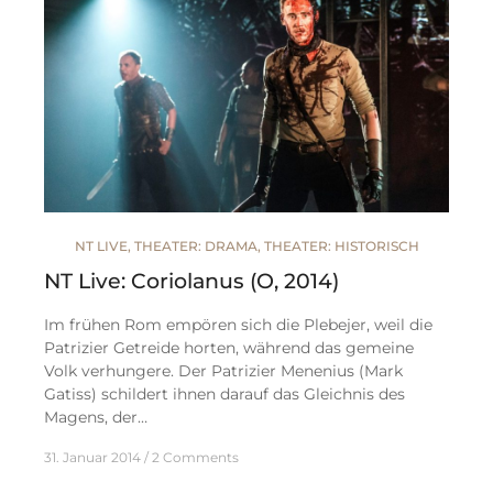
NT LIVE
,
THEATER: DRAMA
,
THEATER: HISTORISCH
NT Live: Coriolanus (O, 2014)
Im frühen Rom empören sich die Plebejer, weil die
Patrizier Getreide horten, während das gemeine
Volk verhungere. Der Patrizier Menenius (Mark
Gatiss) schildert ihnen darauf das Gleichnis des
Magens, der…
31. Januar 2014
2 Comments