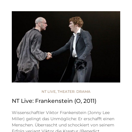
NT LIVE
,
THEATER: DRAMA
NT Live: Frankenstein (O, 2011)
Wissenschaftler Viktor Frankenstein (Jonny Lee
Miller) gelingt das Unmögliche: Er erschafft einen
Menschen. Überrascht und schockiert von seinem
Erfolg verjagt Viktor die Kreatur (Benedict