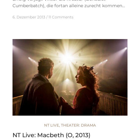
Cumberbatch), die fortan alleine zurecht kommen…
6. Dezember 2013
11 Comments
NT LIVE
,
THEATER: DRAMA
NT Live: Macbeth (O, 2013)