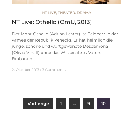
NT LIVE
,
THEATER: DRAMA
NT Live: Othello (OmU, 2013)
Der Mohr Othello (Adrian Lester) ist Feldherr in der
Armee der Republik Venedig. Er hat heimlich die
junge, schöne und wortgewandte Desdemona
(Olivia Vinall) ohne das Wissen ihres Vaters
Brabantio…
2. Oktober 2013
3 Comments
Seitennummerierung
Vorherige
1
…
9
10
der
Beiträge