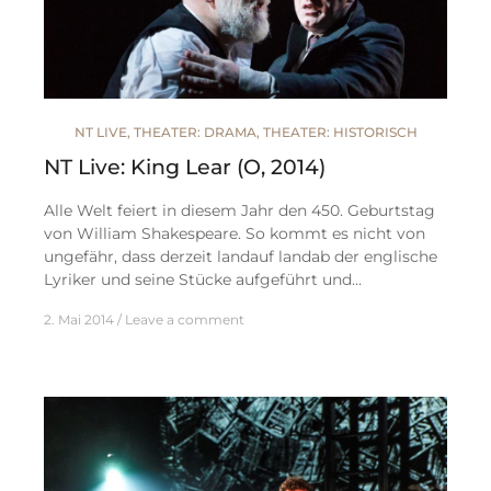
NT LIVE
,
THEATER: DRAMA
,
THEATER: HISTORISCH
NT Live: King Lear (O, 2014)
Alle Welt feiert in diesem Jahr den 450. Geburtstag
von William Shakespeare. So kommt es nicht von
ungefähr, dass derzeit landauf landab der englische
Lyriker und seine Stücke aufgeführt und…
2. Mai 2014
Leave a comment