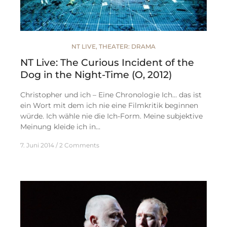
NT LIVE
,
THEATER: DRAMA
NT Live: The Curious Incident of the
Dog in the Night-Time (O, 2012)
Christopher und ich – Eine Chronologie Ich… das ist
ein Wort mit dem ich nie eine Filmkritik beginnen
würde. Ich wähle nie die Ich-Form. Meine subjektive
Meinung kleide ich in…
7. Juni 2014
2 Comments