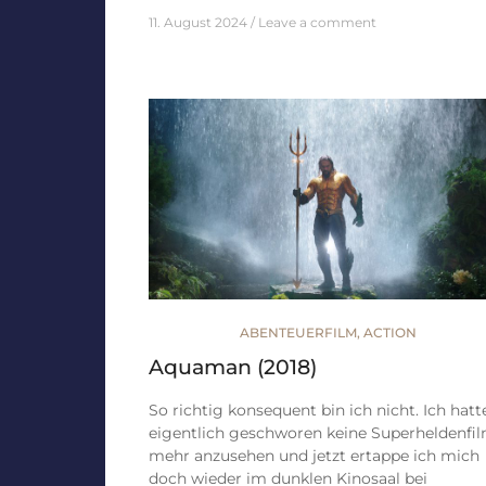
11. August 2024
Leave a comment
ABENTEUERFILM
,
ACTION
Aquaman (2018)
So richtig konsequent bin ich nicht. Ich hatt
eigentlich geschworen keine Superheldenfi
mehr anzusehen und jetzt ertappe ich mich
doch wieder im dunklen Kinosaal bei