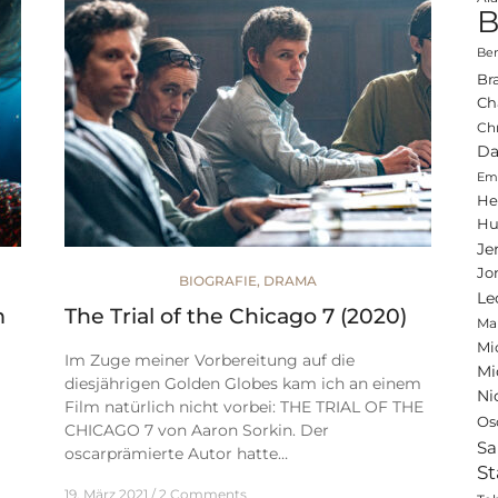
B
Ben
Br
Ch
Ch
Da
Emi
He
Hu
Je
Jo
BIOGRAFIE
,
DRAMA
Le
m
The Trial of the Chicago 7 (2020)
Ma
Mi
Im Zuge meiner Vorbereitung auf die
Mi
diesjährigen Golden Globes kam ich an einem
Ni
Film natürlich nicht vorbei: THE TRIAL OF THE
Os
CHICAGO 7 von Aaron Sorkin. Der
Sa
oscarprämierte Autor hatte…
St
19. März 2021
2 Comments