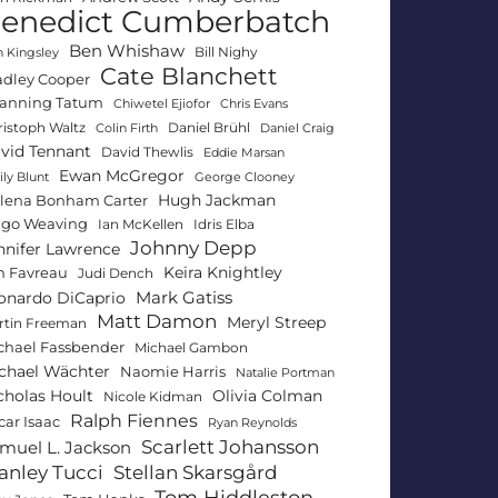
enedict Cumberbatch
Ben Whishaw
Bill Nighy
 Kingsley
Cate Blanchett
adley Cooper
anning Tatum
Chiwetel Ejiofor
Chris Evans
ristoph Waltz
Daniel Brühl
Colin Firth
Daniel Craig
vid Tennant
David Thewlis
Eddie Marsan
Ewan McGregor
ly Blunt
George Clooney
Hugh Jackman
lena Bonham Carter
go Weaving
Ian McKellen
Idris Elba
Johnny Depp
nnifer Lawrence
Keira Knightley
n Favreau
Judi Dench
Mark Gatiss
onardo DiCaprio
Matt Damon
Meryl Streep
rtin Freeman
chael Fassbender
Michael Gambon
chael Wächter
Naomie Harris
Natalie Portman
Olivia Colman
cholas Hoult
Nicole Kidman
Ralph Fiennes
car Isaac
Ryan Reynolds
Scarlett Johansson
muel L. Jackson
anley Tucci
Stellan Skarsgård
Tom Hiddleston