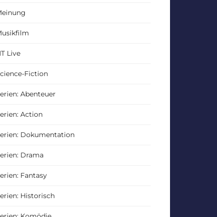
einung
usikfilm
T Live
cience-Fiction
erien: Abenteuer
erien: Action
erien: Dokumentation
erien: Drama
erien: Fantasy
erien: Historisch
erien: Komödie