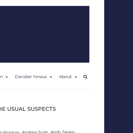
en
Darüber hinaus
About
HE USUAL SUSPECTS
Andy Serkis
Andrew Scott
an Rickman