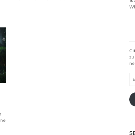
To
Wi
Gi
zu
ne
E-
Ma
Ad
e
lme
S