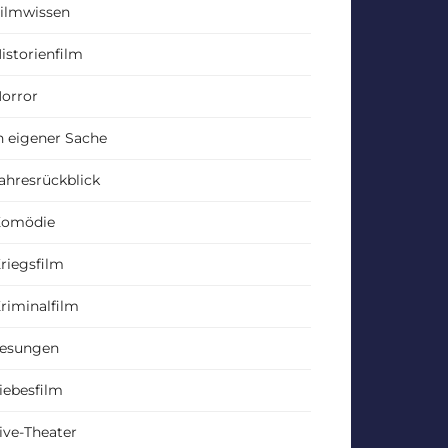
ilmwissen
istorienfilm
orror
n eigener Sache
ahresrückblick
Komödie
riegsfilm
riminalfilm
esungen
iebesfilm
ive-Theater