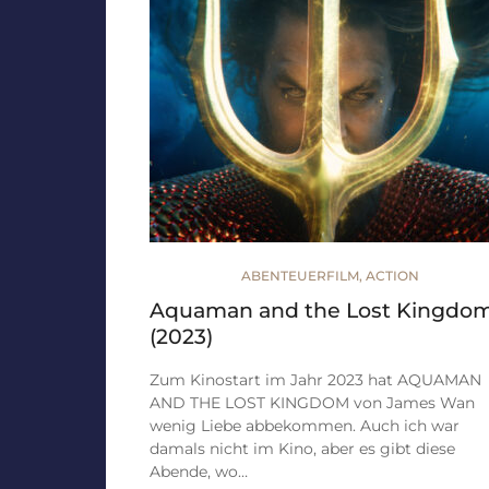
ABENTEUERFILM
,
ACTION
Aquaman and the Lost Kingdo
(2023)
Zum Kinostart im Jahr 2023 hat AQUAMAN
AND THE LOST KINGDOM von James Wan
wenig Liebe abbekommen. Auch ich war
damals nicht im Kino, aber es gibt diese
Abende, wo…