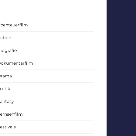
benteuerfilm
ction
iografie
okumentarfilm
Drama
rotik
antasy
ernsehfilm
estivals