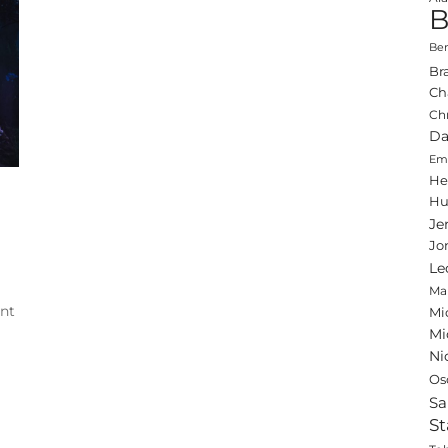
B
Ben
Br
Ch
Ch
Da
Emi
He
Hu
Je
Jo
Le
Ma
int
Mi
Mi
Ni
Os
Sa
St