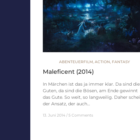
ABENTEUERFILM
,
ACTION
,
FANTASY
Maleficent (2014)
In Märchen ist das ja immer klar. Da sind die
Guten, da sind die Bösen, am Ende gewinnt
das Gute. So weit, so langweilig. Daher sche
der Ansatz, der auch…
13. Juni 2014
5 Comments