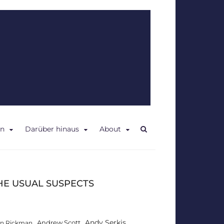
en
Darüber hinaus
About
HE USUAL SUSPECTS
Andy Serkis
Andrew Scott
an Rickman