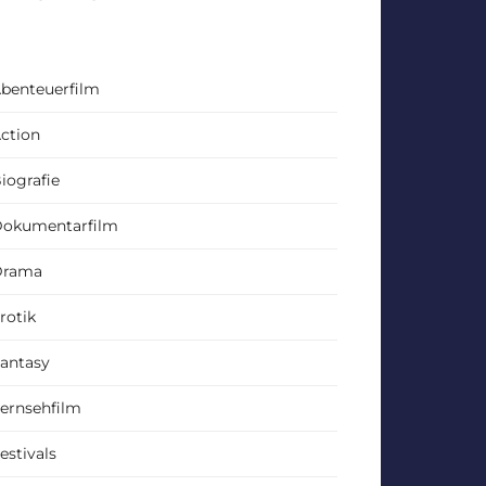
benteuerfilm
ction
iografie
okumentarfilm
Drama
rotik
antasy
ernsehfilm
estivals