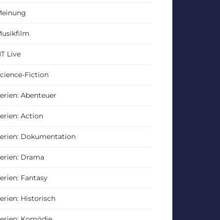
einung
usikfilm
T Live
cience-Fiction
erien: Abenteuer
erien: Action
erien: Dokumentation
erien: Drama
erien: Fantasy
erien: Historisch
erien: Komödie