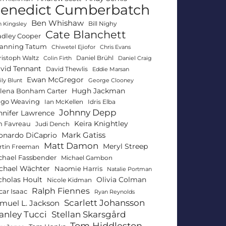
enedict Cumberbatch
Ben Whishaw
Bill Nighy
 Kingsley
Cate Blanchett
adley Cooper
anning Tatum
Chiwetel Ejiofor
Chris Evans
ristoph Waltz
Daniel Brühl
Colin Firth
Daniel Craig
vid Tennant
David Thewlis
Eddie Marsan
Ewan McGregor
ly Blunt
George Clooney
Hugh Jackman
lena Bonham Carter
go Weaving
Ian McKellen
Idris Elba
Johnny Depp
nnifer Lawrence
Keira Knightley
n Favreau
Judi Dench
Mark Gatiss
onardo DiCaprio
Matt Damon
Meryl Streep
rtin Freeman
chael Fassbender
Michael Gambon
chael Wächter
Naomie Harris
Natalie Portman
Olivia Colman
cholas Hoult
Nicole Kidman
Ralph Fiennes
car Isaac
Ryan Reynolds
Scarlett Johansson
muel L. Jackson
anley Tucci
Stellan Skarsgård
Tom Hiddleston