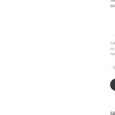
To
Wi
Gi
zu
ne
E-
Ma
Ad
S