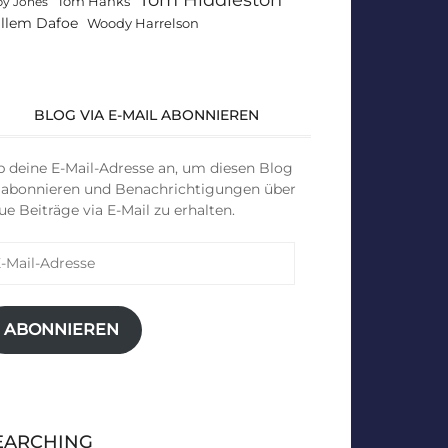
Tom Hanks
by Jones
llem Dafoe
Woody Harrelson
BLOG VIA E-MAIL ABONNIEREN
b deine E-Mail-Adresse an, um diesen Blog
 abonnieren und Benachrichtigungen über
ue Beiträge via E-Mail zu erhalten.
il-
resse
ABONNIEREN
EARCHING