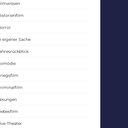
ilmwissen
istorienfilm
orror
n eigener Sache
ahresrückblick
Komödie
riegsfilm
riminalfilm
esungen
iebesfilm
ive-Theater