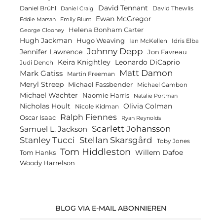
David Tennant
Daniel Brühl
David Thewlis
Daniel Craig
Ewan McGregor
Eddie Marsan
Emily Blunt
Helena Bonham Carter
George Clooney
Hugh Jackman
Hugo Weaving
Ian McKellen
Idris Elba
Johnny Depp
Jennifer Lawrence
Jon Favreau
Keira Knightley
Leonardo DiCaprio
Judi Dench
Matt Damon
Mark Gatiss
Martin Freeman
Meryl Streep
Michael Fassbender
Michael Gambon
Michael Wächter
Naomie Harris
Natalie Portman
Olivia Colman
Nicholas Hoult
Nicole Kidman
Ralph Fiennes
Oscar Isaac
Ryan Reynolds
Scarlett Johansson
Samuel L. Jackson
Stanley Tucci
Stellan Skarsgård
Toby Jones
Tom Hiddleston
Willem Dafoe
Tom Hanks
Woody Harrelson
BLOG VIA E-MAIL ABONNIEREN