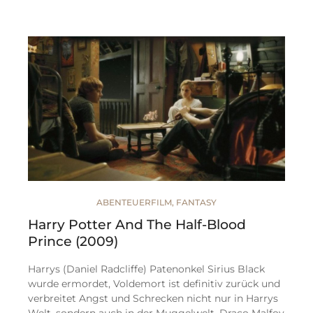
ABENTEUERFILM
,
FANTASY
Harry Potter And The Half-Blood
Prince (2009)
Harrys (Daniel Radcliffe) Patenonkel Sirius Black
wurde ermordet, Voldemort ist definitiv zurück und
verbreitet Angst und Schrecken nicht nur in Harrys