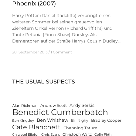
Phoenix (2007)
Harry Potter (Daniel Radcliffe) verbringt einen
weiteren Sommer bei seinen grauenvollen
Zieheltern Onkel Vernon (Richard Griffiths) und
Tante Petunia (Fiona Shaw) Dursley. Als
Dementoren auf der Straße Harrys Cousin Dudley…
28. September 2013
1 Comment
THE USUAL SUSPECTS
Andy Serkis
Andrew Scott
Alan Rickman
Benedict Cumberbatch
Ben Whishaw
Bradley Cooper
Bill Nighy
Ben Kingsley
Cate Blanchett
Channing Tatum
Christoph Waltz
Chiwetel Ejiofor
Chris Evans
Colin Firth