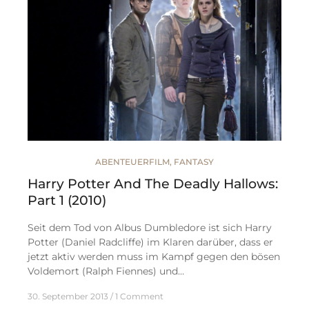
ABENTEUERFILM
,
FANTASY
Harry Potter And The Deadly Hallows:
Part 1 (2010)
Seit dem Tod von Albus Dumbledore ist sich Harry
Potter (Daniel Radcliffe) im Klaren darüber, dass er
jetzt aktiv werden muss im Kampf gegen den bösen
Voldemort (Ralph Fiennes) und…
30. September 2013
1 Comment