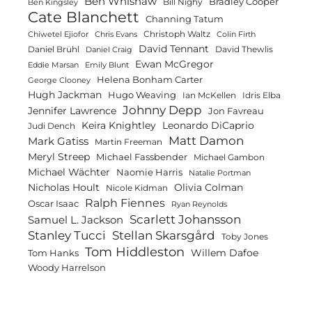
Ben Whishaw
Bradley Cooper
Bill Nighy
Ben Kingsley
Cate Blanchett
Channing Tatum
Christoph Waltz
Chiwetel Ejiofor
Chris Evans
Colin Firth
David Tennant
Daniel Brühl
David Thewlis
Daniel Craig
Ewan McGregor
Eddie Marsan
Emily Blunt
Helena Bonham Carter
George Clooney
Hugh Jackman
Hugo Weaving
Ian McKellen
Idris Elba
Johnny Depp
Jennifer Lawrence
Jon Favreau
Keira Knightley
Leonardo DiCaprio
Judi Dench
Matt Damon
Mark Gatiss
Martin Freeman
Meryl Streep
Michael Fassbender
Michael Gambon
Michael Wächter
Naomie Harris
Natalie Portman
Olivia Colman
Nicholas Hoult
Nicole Kidman
Ralph Fiennes
Oscar Isaac
Ryan Reynolds
Scarlett Johansson
Samuel L. Jackson
Stanley Tucci
Stellan Skarsgård
Toby Jones
Tom Hiddleston
Willem Dafoe
Tom Hanks
Woody Harrelson