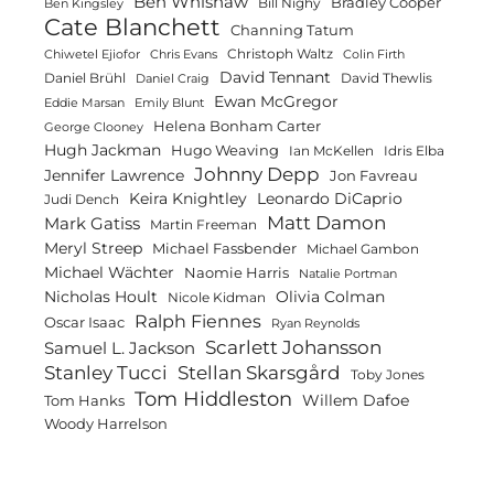
Ben Whishaw
Bradley Cooper
Bill Nighy
Ben Kingsley
Cate Blanchett
Channing Tatum
Christoph Waltz
Chiwetel Ejiofor
Chris Evans
Colin Firth
David Tennant
Daniel Brühl
David Thewlis
Daniel Craig
Ewan McGregor
Eddie Marsan
Emily Blunt
Helena Bonham Carter
George Clooney
Hugh Jackman
Hugo Weaving
Ian McKellen
Idris Elba
Johnny Depp
Jennifer Lawrence
Jon Favreau
Keira Knightley
Leonardo DiCaprio
Judi Dench
Matt Damon
Mark Gatiss
Martin Freeman
Meryl Streep
Michael Fassbender
Michael Gambon
Michael Wächter
Naomie Harris
Natalie Portman
Olivia Colman
Nicholas Hoult
Nicole Kidman
Ralph Fiennes
Oscar Isaac
Ryan Reynolds
Scarlett Johansson
Samuel L. Jackson
Stanley Tucci
Stellan Skarsgård
Toby Jones
Tom Hiddleston
Willem Dafoe
Tom Hanks
Woody Harrelson