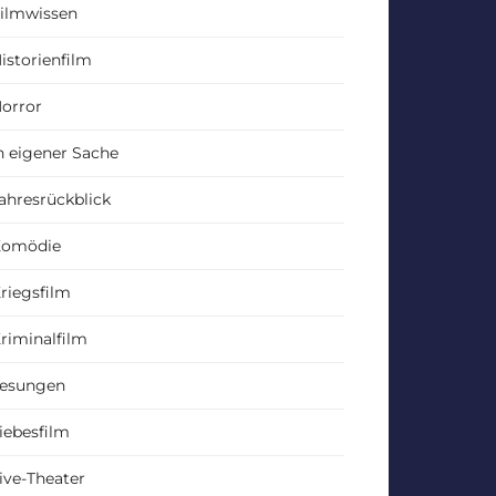
ilmwissen
istorienfilm
orror
n eigener Sache
ahresrückblick
Komödie
riegsfilm
riminalfilm
esungen
iebesfilm
ive-Theater