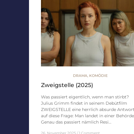
DRAMA
,
KOMÖDIE
Zweigstelle (2025)
Was passiert eigentlich, wenn man stirbt?
Julius Grimm findet in seinem Debütfilm
ZWEIGSTELLE eine herrlich absurde Antwor
auf diese Frage: Man landet in einer Behörde
Genau das passiert nämlich Resi…
26. November 2025
1 Comment