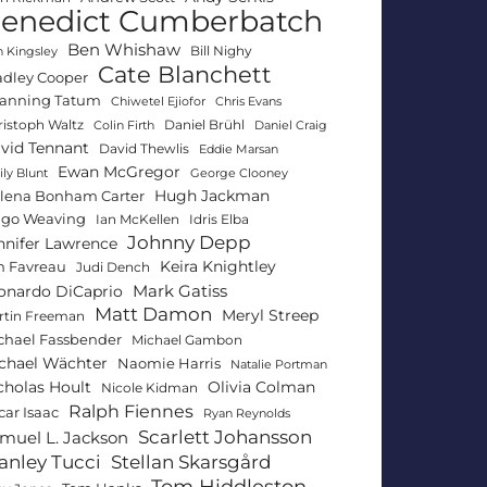
enedict Cumberbatch
Ben Whishaw
Bill Nighy
 Kingsley
Cate Blanchett
adley Cooper
anning Tatum
Chiwetel Ejiofor
Chris Evans
ristoph Waltz
Daniel Brühl
Colin Firth
Daniel Craig
vid Tennant
David Thewlis
Eddie Marsan
Ewan McGregor
ly Blunt
George Clooney
Hugh Jackman
lena Bonham Carter
go Weaving
Ian McKellen
Idris Elba
Johnny Depp
nnifer Lawrence
Keira Knightley
n Favreau
Judi Dench
Mark Gatiss
onardo DiCaprio
Matt Damon
Meryl Streep
rtin Freeman
chael Fassbender
Michael Gambon
chael Wächter
Naomie Harris
Natalie Portman
Olivia Colman
cholas Hoult
Nicole Kidman
Ralph Fiennes
car Isaac
Ryan Reynolds
Scarlett Johansson
muel L. Jackson
anley Tucci
Stellan Skarsgård
Tom Hiddleston