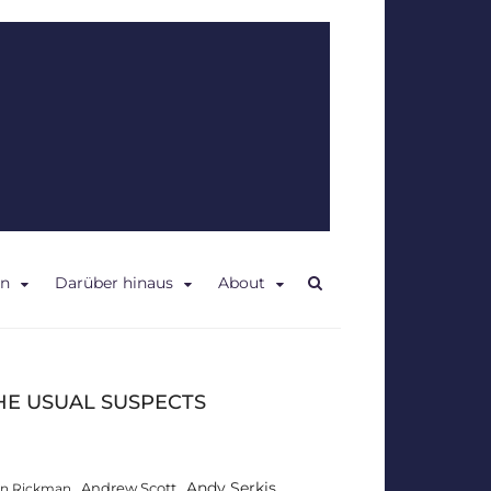
en
Darüber hinaus
About
HE USUAL SUSPECTS
Andy Serkis
Andrew Scott
an Rickman