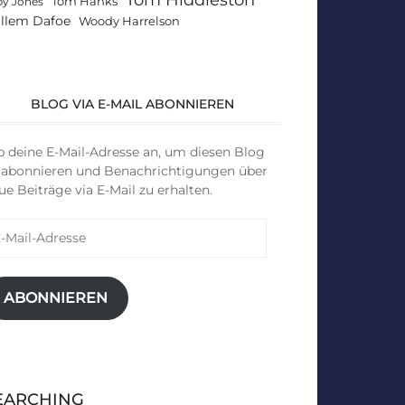
Tom Hanks
by Jones
llem Dafoe
Woody Harrelson
BLOG VIA E-MAIL ABONNIEREN
b deine E-Mail-Adresse an, um diesen Blog
 abonnieren und Benachrichtigungen über
ue Beiträge via E-Mail zu erhalten.
il-
resse
ABONNIEREN
EARCHING