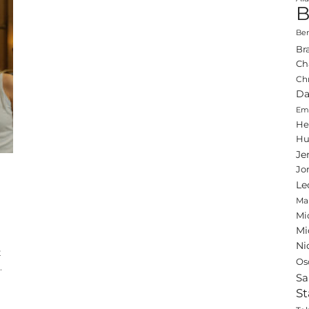
B
Ben
Br
Ch
Ch
Da
Emi
He
Hu
Je
Jo
Le
Ma
Mi
Mi
Ni
t
Os
.
Sa
St