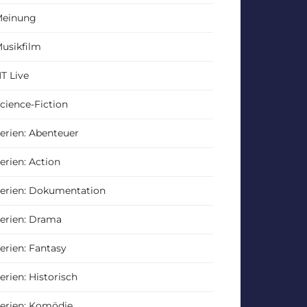
einung
usikfilm
T Live
cience-Fiction
erien: Abenteuer
erien: Action
erien: Dokumentation
erien: Drama
erien: Fantasy
erien: Historisch
erien: Komödie