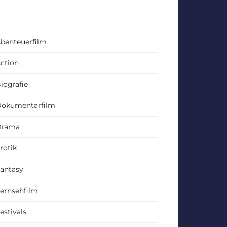
benteuerfilm
ction
iografie
okumentarfilm
Drama
rotik
antasy
ernsehfilm
estivals