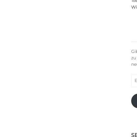
To
Wi
Gi
zu
ne
E-
Ma
Ad
S