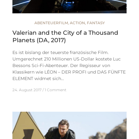
ABENTEUERFILM
,
ACTION
,
FANTASY
Valerian and the City of a Thousand
Planets (DA, 2017)
Es ist bislang der teuerste französische Film.
Umgerechnet 210 Millionen US-Dollar kostete Luc
Bessons Sci-Fi-Abenteuer. Der Regisseur von
Klassikern wie LÉON – DER PROFI und DAS FÜNFTE
ELEMENT widmet sich…
24. August 2017
1 Comment