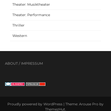
Theater: Musiktheater
Theater: Performance
Thriller
Western
ABOUT
/
IMPRESSUM
Proudly powered by WordPress
|
Theme: Arouse Pro by
ThemezHut
.