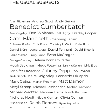
THE USUAL SUSPECTS
Andy Serkis
Andrew Scott
Alan Rickman
Benedict Cumberbatch
Ben Whishaw
Bradley Cooper
Bill Nighy
Ben Kingsley
Cate Blanchett
Channing Tatum
Christoph Waltz
Chiwetel Ejiofor
Chris Evans
Colin Firth
David Tennant
Daniel Brühl
David Thewlis
Daniel Craig
Ewan McGregor
Eddie Marsan
Emily Blunt
Helena Bonham Carter
George Clooney
Hugh Jackman
Hugo Weaving
Ian McKellen
Idris Elba
Johnny Depp
Jennifer Lawrence
Jon Favreau
Keira Knightley
Leonardo DiCaprio
Judi Dench
Matt Damon
Mark Gatiss
Martin Freeman
Meryl Streep
Michael Fassbender
Michael Gambon
Michael Wächter
Naomie Harris
Natalie Portman
Olivia Colman
Nicholas Hoult
Nicole Kidman
Ralph Fiennes
Oscar Isaac
Ryan Reynolds