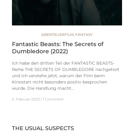
ABENTEUERFILM
,
FANTASY
Fantastic Beasts: The Secrets of
Dumbledore (2022)
Ich habe den dritten Teil der FANTASTIC BEASTS-
Reihe THE SECRETS OF DUMBLEDORE nachgeholt
und ich verstehe jetzt, warum der Film beim
Kinostart nicht besonders positiv besprochen
wurde. Die Handlung macht…
5. Februar 2023
1 Comment
THE USUAL SUSPECTS