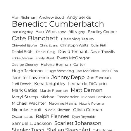
Andy Serkis
Andrew Scott
Alan Rickman
Benedict Cumberbatch
Ben Whishaw
Bradley Cooper
Bill Nighy
Ben Kingsley
Cate Blanchett
Channing Tatum
Christoph Waltz
Chiwetel Ejiofor
Chris Evans
Colin Firth
David Tennant
Daniel Brühl
David Thewlis
Daniel Craig
Ewan McGregor
Eddie Marsan
Emily Blunt
Helena Bonham Carter
George Clooney
Hugh Jackman
Hugo Weaving
Ian McKellen
Idris Elba
Johnny Depp
Jennifer Lawrence
Jon Favreau
Keira Knightley
Leonardo DiCaprio
Judi Dench
Matt Damon
Mark Gatiss
Martin Freeman
Meryl Streep
Michael Fassbender
Michael Gambon
Michael Wächter
Naomie Harris
Natalie Portman
Olivia Colman
Nicholas Hoult
Nicole Kidman
Ralph Fiennes
Oscar Isaac
Ryan Reynolds
Scarlett Johansson
Samuel L. Jackson
Stanley Tucci
Stellan Skarsgård
Toby Jones