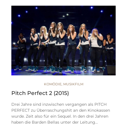
KOMÖDIE
,
MUSIKFILM
Pitch Perfect 2 (2015)
Drei Jahre sind inzwischen vergangen als PITCH
PERFECT zu Überraschungshit an den Kinokassen
wurde. Zeit also für ein Sequel. In den drei Jahren
haben die Barden Bellas unter der Leitung…