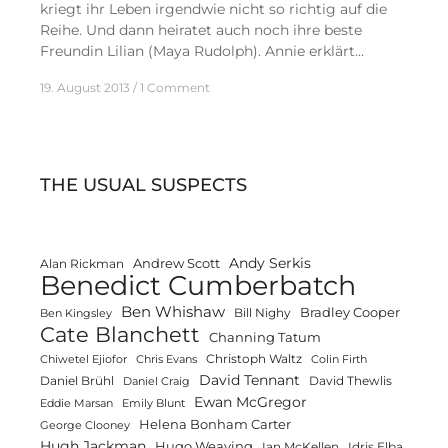
kriegt ihr Leben irgendwie nicht so richtig auf die
Reihe. Und dann heiratet auch noch ihre beste
Freundin Lilian (Maya Rudolph). Annie erklärt…
19. August 2013
1 Comment
THE USUAL SUSPECTS
Andy Serkis
Andrew Scott
Alan Rickman
Benedict Cumberbatch
Ben Whishaw
Bradley Cooper
Bill Nighy
Ben Kingsley
Cate Blanchett
Channing Tatum
Christoph Waltz
Chiwetel Ejiofor
Chris Evans
Colin Firth
David Tennant
Daniel Brühl
David Thewlis
Daniel Craig
Ewan McGregor
Eddie Marsan
Emily Blunt
Helena Bonham Carter
George Clooney
Hugh Jackman
Hugo Weaving
Ian McKellen
Idris Elba