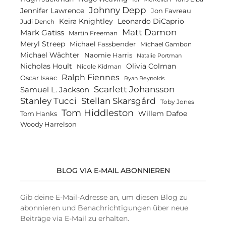
Johnny Depp
Jennifer Lawrence
Jon Favreau
Keira Knightley
Leonardo DiCaprio
Judi Dench
Matt Damon
Mark Gatiss
Martin Freeman
Meryl Streep
Michael Fassbender
Michael Gambon
Michael Wächter
Naomie Harris
Natalie Portman
Olivia Colman
Nicholas Hoult
Nicole Kidman
Ralph Fiennes
Oscar Isaac
Ryan Reynolds
Scarlett Johansson
Samuel L. Jackson
Stanley Tucci
Stellan Skarsgård
Toby Jones
Tom Hiddleston
Willem Dafoe
Tom Hanks
Woody Harrelson
BLOG VIA E-MAIL ABONNIEREN
Gib deine E-Mail-Adresse an, um diesen Blog zu
abonnieren und Benachrichtigungen über neue
Beiträge via E-Mail zu erhalten.