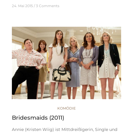
24. Mai 2015
3 Comments
KOMÖDIE
Bridesmaids (2011)
Annie (Kristen Wiig) ist Mittdreißigerin, Single und