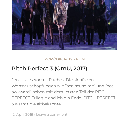
KOMÖDIE
,
MUSIKFILM
Pitch Perfect 3 (OmU, 2017)
Jetzt ist es vorbei, Pitches. Die sinnfreien
Wortneuschöpfungen wie “aca-scuse me” und “aca-
awkward” haben mit dem letzten Teil der PITCH
PERFECT-Trilogie endlich ein Ende. PITCH PERFECT
3 wärmt die altbekannte…
12. April 2018
Leave a comment