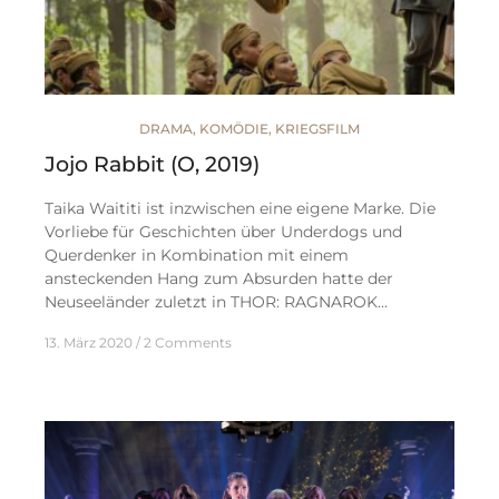
DRAMA
,
KOMÖDIE
,
KRIEGSFILM
Jojo Rabbit (O, 2019)
Taika Waititi ist inzwischen eine eigene Marke. Die
Vorliebe für Geschichten über Underdogs und
Querdenker in Kombination mit einem
ansteckenden Hang zum Absurden hatte der
Neuseeländer zuletzt in THOR: RAGNAROK…
13. März 2020
2 Comments