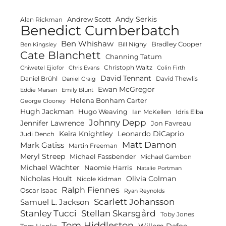
Andy Serkis
Andrew Scott
Alan Rickman
Benedict Cumberbatch
Ben Whishaw
Bradley Cooper
Bill Nighy
Ben Kingsley
Cate Blanchett
Channing Tatum
Christoph Waltz
Chiwetel Ejiofor
Chris Evans
Colin Firth
David Tennant
Daniel Brühl
David Thewlis
Daniel Craig
Ewan McGregor
Eddie Marsan
Emily Blunt
Helena Bonham Carter
George Clooney
Hugh Jackman
Hugo Weaving
Ian McKellen
Idris Elba
Johnny Depp
Jennifer Lawrence
Jon Favreau
Keira Knightley
Leonardo DiCaprio
Judi Dench
Matt Damon
Mark Gatiss
Martin Freeman
Meryl Streep
Michael Fassbender
Michael Gambon
Michael Wächter
Naomie Harris
Natalie Portman
Olivia Colman
Nicholas Hoult
Nicole Kidman
Ralph Fiennes
Oscar Isaac
Ryan Reynolds
Scarlett Johansson
Samuel L. Jackson
Stanley Tucci
Stellan Skarsgård
Toby Jones
Tom Hiddleston
Willem Dafoe