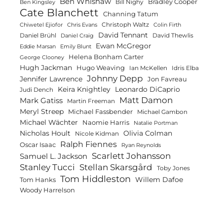
Ben Whishaw
Bradley Cooper
Bill Nighy
Ben Kingsley
Cate Blanchett
Channing Tatum
Christoph Waltz
Chiwetel Ejiofor
Chris Evans
Colin Firth
David Tennant
Daniel Brühl
David Thewlis
Daniel Craig
Ewan McGregor
Eddie Marsan
Emily Blunt
Helena Bonham Carter
George Clooney
Hugh Jackman
Hugo Weaving
Ian McKellen
Idris Elba
Johnny Depp
Jennifer Lawrence
Jon Favreau
Keira Knightley
Leonardo DiCaprio
Judi Dench
Matt Damon
Mark Gatiss
Martin Freeman
Meryl Streep
Michael Fassbender
Michael Gambon
Michael Wächter
Naomie Harris
Natalie Portman
Olivia Colman
Nicholas Hoult
Nicole Kidman
Ralph Fiennes
Oscar Isaac
Ryan Reynolds
Scarlett Johansson
Samuel L. Jackson
Stanley Tucci
Stellan Skarsgård
Toby Jones
Tom Hiddleston
Willem Dafoe
Tom Hanks
Woody Harrelson