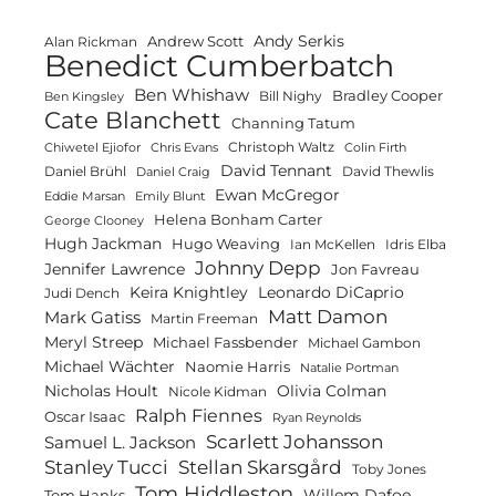
Andy Serkis
Andrew Scott
Alan Rickman
Benedict Cumberbatch
Ben Whishaw
Bradley Cooper
Bill Nighy
Ben Kingsley
Cate Blanchett
Channing Tatum
Christoph Waltz
Chiwetel Ejiofor
Chris Evans
Colin Firth
David Tennant
Daniel Brühl
David Thewlis
Daniel Craig
Ewan McGregor
Eddie Marsan
Emily Blunt
Helena Bonham Carter
George Clooney
Hugh Jackman
Hugo Weaving
Ian McKellen
Idris Elba
Johnny Depp
Jennifer Lawrence
Jon Favreau
Keira Knightley
Leonardo DiCaprio
Judi Dench
Matt Damon
Mark Gatiss
Martin Freeman
Meryl Streep
Michael Fassbender
Michael Gambon
Michael Wächter
Naomie Harris
Natalie Portman
Olivia Colman
Nicholas Hoult
Nicole Kidman
Ralph Fiennes
Oscar Isaac
Ryan Reynolds
Scarlett Johansson
Samuel L. Jackson
Stanley Tucci
Stellan Skarsgård
Toby Jones
Tom Hiddleston
Willem Dafoe
Tom Hanks