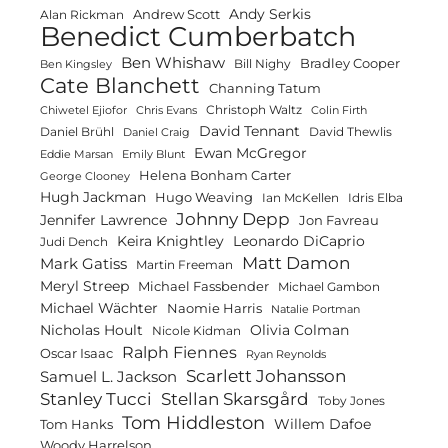
Andy Serkis
Andrew Scott
Alan Rickman
Benedict Cumberbatch
Ben Whishaw
Bradley Cooper
Bill Nighy
Ben Kingsley
Cate Blanchett
Channing Tatum
Christoph Waltz
Chiwetel Ejiofor
Chris Evans
Colin Firth
David Tennant
Daniel Brühl
David Thewlis
Daniel Craig
Ewan McGregor
Eddie Marsan
Emily Blunt
Helena Bonham Carter
George Clooney
Hugh Jackman
Hugo Weaving
Ian McKellen
Idris Elba
Johnny Depp
Jennifer Lawrence
Jon Favreau
Keira Knightley
Leonardo DiCaprio
Judi Dench
Matt Damon
Mark Gatiss
Martin Freeman
Meryl Streep
Michael Fassbender
Michael Gambon
Michael Wächter
Naomie Harris
Natalie Portman
Olivia Colman
Nicholas Hoult
Nicole Kidman
Ralph Fiennes
Oscar Isaac
Ryan Reynolds
Scarlett Johansson
Samuel L. Jackson
Stanley Tucci
Stellan Skarsgård
Toby Jones
Tom Hiddleston
Willem Dafoe
Tom Hanks
Woody Harrelson