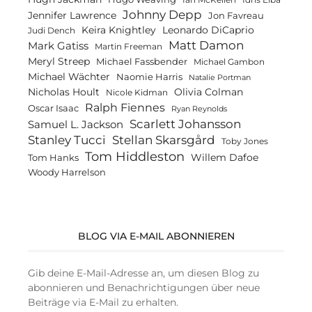
Johnny Depp
Jennifer Lawrence
Jon Favreau
Keira Knightley
Leonardo DiCaprio
Judi Dench
Matt Damon
Mark Gatiss
Martin Freeman
Meryl Streep
Michael Fassbender
Michael Gambon
Michael Wächter
Naomie Harris
Natalie Portman
Olivia Colman
Nicholas Hoult
Nicole Kidman
Ralph Fiennes
Oscar Isaac
Ryan Reynolds
Scarlett Johansson
Samuel L. Jackson
Stanley Tucci
Stellan Skarsgård
Toby Jones
Tom Hiddleston
Willem Dafoe
Tom Hanks
Woody Harrelson
BLOG VIA E-MAIL ABONNIEREN
Gib deine E-Mail-Adresse an, um diesen Blog zu
abonnieren und Benachrichtigungen über neue
Beiträge via E-Mail zu erhalten.