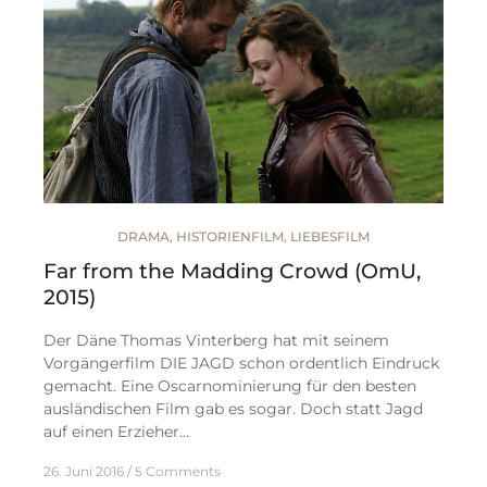
DRAMA
,
HISTORIENFILM
,
LIEBESFILM
Far from the Madding Crowd (OmU,
2015)
Der Däne Thomas Vinterberg hat mit seinem
Vorgängerfilm DIE JAGD schon ordentlich Eindruck
gemacht. Eine Oscarnominierung für den besten
ausländischen Film gab es sogar. Doch statt Jagd
auf einen Erzieher…
26. Juni 2016
5 Comments