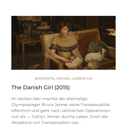
BIOGRAFIE
,
DRAMA
,
LIEBESFILM
The Danish Girl (2015)
Im letzten Jahr machte der ehemalige
Olympiasieger Bruce Jenner seine Transsexualität
öffentlich und geht nach zahlreichen Operationen
nun als → Caitlyn Jenner durchs Leben. Doch die
Akzeptanz von Transsexuellen war…