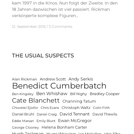
kam 1997 in die Kinos. Nun folgt der Zweite. In den
18 Jahren dazwischen ist viel passiert. Rickman
verkörperte komplexe Figuren…
12. September 2015
3 Comments
THE USUAL SUSPECTS
Andy Serkis
Andrew Scott
Alan Rickman
Benedict Cumberbatch
Ben Whishaw
Bradley Cooper
Bill Nighy
Ben Kingsley
Cate Blanchett
Channing Tatum
Christoph Waltz
Chiwetel Ejiofor
Chris Evans
Colin Firth
David Tennant
Daniel Brühl
David Thewlis
Daniel Craig
Ewan McGregor
Eddie Marsan
Emily Blunt
Helena Bonham Carter
George Clooney
Hugh Jackman
Hugo Weaving
Ian McKellen
Idris Elba