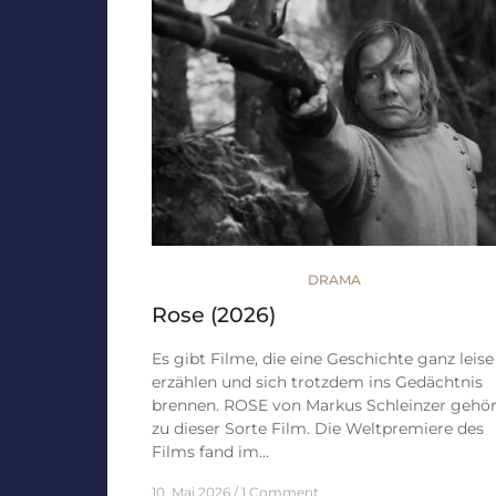
DRAMA
Rose (2026)
Es gibt Filme, die eine Geschichte ganz leise
erzählen und sich trotzdem ins Gedächtnis
brennen. ROSE von Markus Schleinzer gehör
zu dieser Sorte Film. Die Weltpremiere des
Films fand im…
10. Mai 2026
1 Comment