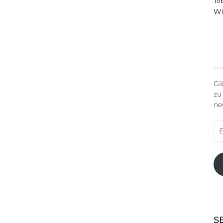
To
Wi
Gi
zu
ne
E-
Ma
Ad
S