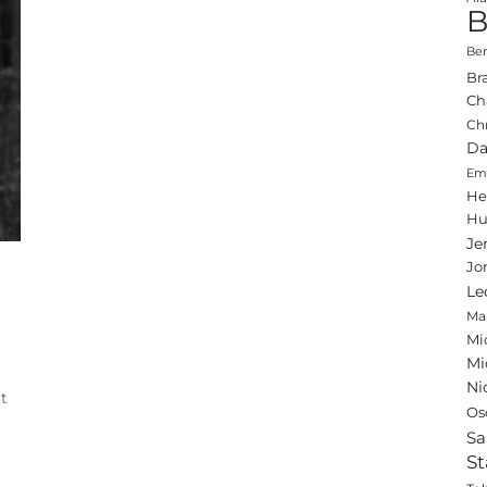
B
Ben
Br
Ch
Ch
Da
Emi
He
Hu
Je
Jo
Le
Ma
Mi
Mi
Ni
t
Os
Sa
St