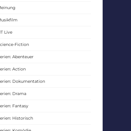
einung
usikfilm
T Live
cience-Fiction
erien: Abenteuer
erien: Action
erien: Dokumentation
erien: Drama
erien: Fantasy
erien: Historisch
erien: Komödie