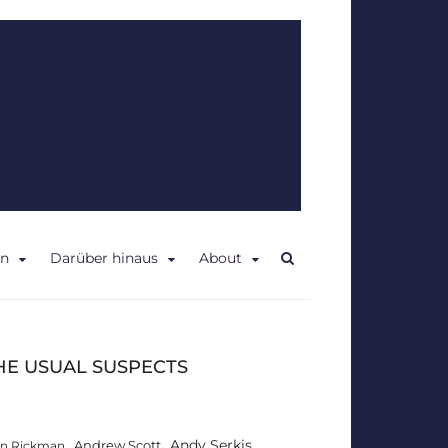
en
Darüber hinaus
About
HE USUAL SUSPECTS
Andy Serkis
Andrew Scott
an Rickman