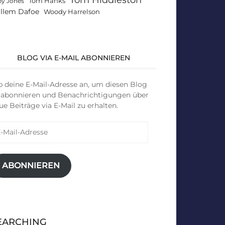
Tom Hanks
by Jones
llem Dafoe
Woody Harrelson
BLOG VIA E-MAIL ABONNIEREN
b deine E-Mail-Adresse an, um diesen Blog
 abonnieren und Benachrichtigungen über
ue Beiträge via E-Mail zu erhalten.
il-
resse
ABONNIEREN
EARCHING