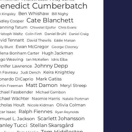
enedict Cumberbatch
Ben Whishaw
Bill Nighy
 Kingsley
Cate Blanchett
adley Cooper
anning Tatum
Chiwetel Ejiofor
Chris Evans
ristoph Waltz
Daniel Brühl
Colin Firth
Daniel Craig
vid Tennant
David Thewlis
Eddie Marsan
Ewan McGregor
ly Blunt
George Clooney
Hugh Jackman
lena Bonham Carter
go Weaving
Ian McKellen
Idris Elba
Johnny Depp
nnifer Lawrence
Keira Knightley
n Favreau
Judi Dench
Mark Gatiss
onardo DiCaprio
Matt Damon
Meryl Streep
rtin Freeman
chael Fassbender
Michael Gambon
chael Wächter
Naomie Harris
Natalie Portman
Olivia Colman
cholas Hoult
Nicole Kidman
Ralph Fiennes
car Isaac
Ryan Reynolds
Scarlett Johansson
muel L. Jackson
anley Tucci
Stellan Skarsgård
Tom Hiddleston