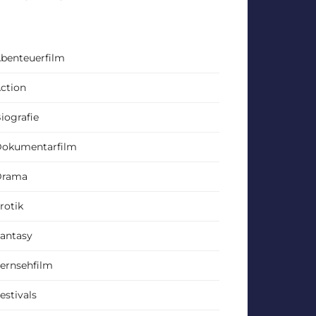
benteuerfilm
ction
iografie
okumentarfilm
Drama
rotik
antasy
ernsehfilm
estivals