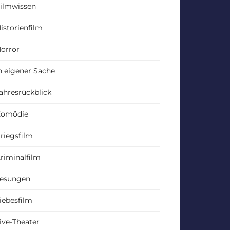
ilmwissen
istorienfilm
orror
n eigener Sache
ahresrückblick
Komödie
riegsfilm
riminalfilm
esungen
iebesfilm
ive-Theater