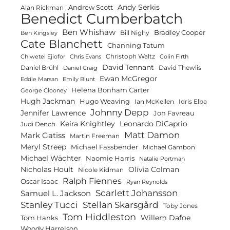
Andy Serkis
Andrew Scott
Alan Rickman
Benedict Cumberbatch
Ben Whishaw
Bradley Cooper
Bill Nighy
Ben Kingsley
Cate Blanchett
Channing Tatum
Christoph Waltz
Chiwetel Ejiofor
Chris Evans
Colin Firth
David Tennant
Daniel Brühl
David Thewlis
Daniel Craig
Ewan McGregor
Eddie Marsan
Emily Blunt
Helena Bonham Carter
George Clooney
Hugh Jackman
Hugo Weaving
Ian McKellen
Idris Elba
Johnny Depp
Jennifer Lawrence
Jon Favreau
Keira Knightley
Leonardo DiCaprio
Judi Dench
Matt Damon
Mark Gatiss
Martin Freeman
Meryl Streep
Michael Fassbender
Michael Gambon
Michael Wächter
Naomie Harris
Natalie Portman
Olivia Colman
Nicholas Hoult
Nicole Kidman
Ralph Fiennes
Oscar Isaac
Ryan Reynolds
Scarlett Johansson
Samuel L. Jackson
Stanley Tucci
Stellan Skarsgård
Toby Jones
Tom Hiddleston
Willem Dafoe
Tom Hanks
Woody Harrelson