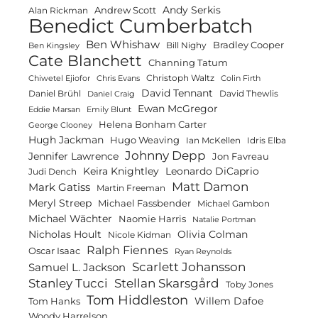
Andy Serkis
Andrew Scott
Alan Rickman
Benedict Cumberbatch
Ben Whishaw
Bradley Cooper
Bill Nighy
Ben Kingsley
Cate Blanchett
Channing Tatum
Christoph Waltz
Chiwetel Ejiofor
Chris Evans
Colin Firth
David Tennant
Daniel Brühl
David Thewlis
Daniel Craig
Ewan McGregor
Eddie Marsan
Emily Blunt
Helena Bonham Carter
George Clooney
Hugh Jackman
Hugo Weaving
Ian McKellen
Idris Elba
Johnny Depp
Jennifer Lawrence
Jon Favreau
Keira Knightley
Leonardo DiCaprio
Judi Dench
Matt Damon
Mark Gatiss
Martin Freeman
Meryl Streep
Michael Fassbender
Michael Gambon
Michael Wächter
Naomie Harris
Natalie Portman
Olivia Colman
Nicholas Hoult
Nicole Kidman
Ralph Fiennes
Oscar Isaac
Ryan Reynolds
Scarlett Johansson
Samuel L. Jackson
Stanley Tucci
Stellan Skarsgård
Toby Jones
Tom Hiddleston
Willem Dafoe
Tom Hanks
Woody Harrelson