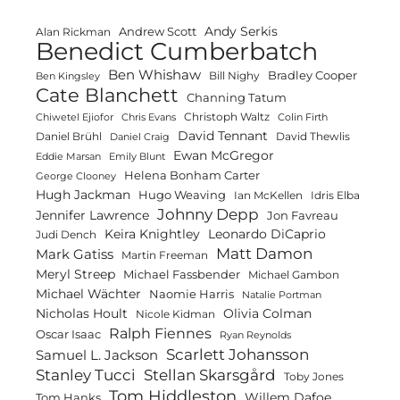
Andy Serkis
Andrew Scott
Alan Rickman
Benedict Cumberbatch
Ben Whishaw
Bradley Cooper
Bill Nighy
Ben Kingsley
Cate Blanchett
Channing Tatum
Christoph Waltz
Chiwetel Ejiofor
Chris Evans
Colin Firth
David Tennant
Daniel Brühl
David Thewlis
Daniel Craig
Ewan McGregor
Eddie Marsan
Emily Blunt
Helena Bonham Carter
George Clooney
Hugh Jackman
Hugo Weaving
Ian McKellen
Idris Elba
Johnny Depp
Jennifer Lawrence
Jon Favreau
Keira Knightley
Leonardo DiCaprio
Judi Dench
Matt Damon
Mark Gatiss
Martin Freeman
Meryl Streep
Michael Fassbender
Michael Gambon
Michael Wächter
Naomie Harris
Natalie Portman
Olivia Colman
Nicholas Hoult
Nicole Kidman
Ralph Fiennes
Oscar Isaac
Ryan Reynolds
Scarlett Johansson
Samuel L. Jackson
Stanley Tucci
Stellan Skarsgård
Toby Jones
Tom Hiddleston
Willem Dafoe
Tom Hanks