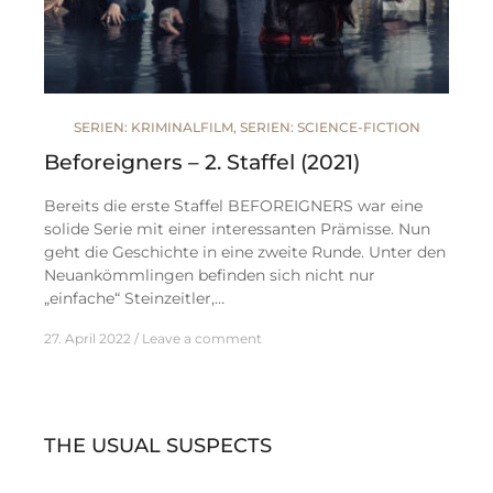
SERIEN: KRIMINALFILM
,
SERIEN: SCIENCE-FICTION
Beforeigners – 2. Staffel (2021)
Bereits die erste Staffel BEFOREIGNERS war eine
solide Serie mit einer interessanten Prämisse. Nun
geht die Geschichte in eine zweite Runde. Unter den
Neuankömmlingen befinden sich nicht nur
„einfache“ Steinzeitler,…
27. April 2022
Leave a comment
THE USUAL SUSPECTS