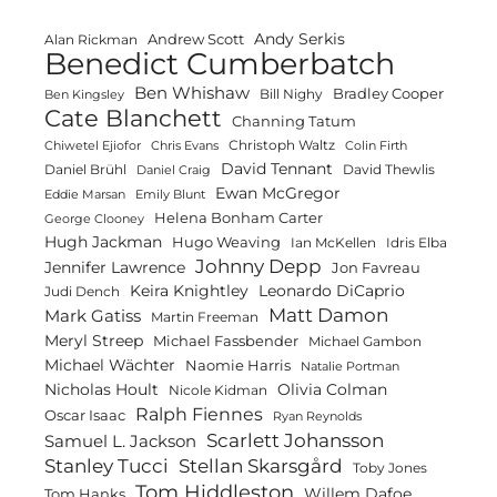
Andy Serkis
Andrew Scott
Alan Rickman
Benedict Cumberbatch
Ben Whishaw
Bradley Cooper
Bill Nighy
Ben Kingsley
Cate Blanchett
Channing Tatum
Christoph Waltz
Chiwetel Ejiofor
Chris Evans
Colin Firth
David Tennant
Daniel Brühl
David Thewlis
Daniel Craig
Ewan McGregor
Eddie Marsan
Emily Blunt
Helena Bonham Carter
George Clooney
Hugh Jackman
Hugo Weaving
Ian McKellen
Idris Elba
Johnny Depp
Jennifer Lawrence
Jon Favreau
Keira Knightley
Leonardo DiCaprio
Judi Dench
Matt Damon
Mark Gatiss
Martin Freeman
Meryl Streep
Michael Fassbender
Michael Gambon
Michael Wächter
Naomie Harris
Natalie Portman
Olivia Colman
Nicholas Hoult
Nicole Kidman
Ralph Fiennes
Oscar Isaac
Ryan Reynolds
Scarlett Johansson
Samuel L. Jackson
Stanley Tucci
Stellan Skarsgård
Toby Jones
Tom Hiddleston
Willem Dafoe
Tom Hanks