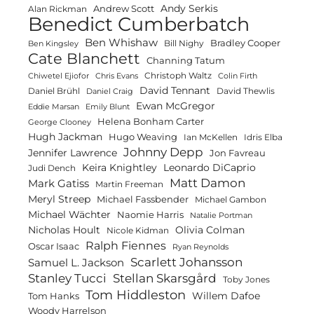
Andy Serkis
Andrew Scott
Alan Rickman
Benedict Cumberbatch
Ben Whishaw
Bradley Cooper
Bill Nighy
Ben Kingsley
Cate Blanchett
Channing Tatum
Christoph Waltz
Chiwetel Ejiofor
Chris Evans
Colin Firth
David Tennant
Daniel Brühl
David Thewlis
Daniel Craig
Ewan McGregor
Eddie Marsan
Emily Blunt
Helena Bonham Carter
George Clooney
Hugh Jackman
Hugo Weaving
Ian McKellen
Idris Elba
Johnny Depp
Jennifer Lawrence
Jon Favreau
Keira Knightley
Leonardo DiCaprio
Judi Dench
Matt Damon
Mark Gatiss
Martin Freeman
Meryl Streep
Michael Fassbender
Michael Gambon
Michael Wächter
Naomie Harris
Natalie Portman
Olivia Colman
Nicholas Hoult
Nicole Kidman
Ralph Fiennes
Oscar Isaac
Ryan Reynolds
Scarlett Johansson
Samuel L. Jackson
Stanley Tucci
Stellan Skarsgård
Toby Jones
Tom Hiddleston
Willem Dafoe
Tom Hanks
Woody Harrelson