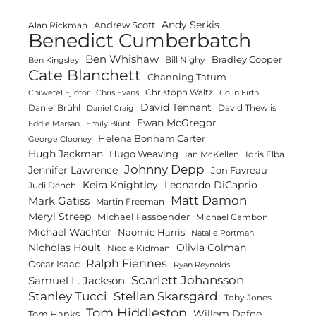
Andy Serkis
Andrew Scott
Alan Rickman
Benedict Cumberbatch
Ben Whishaw
Bradley Cooper
Bill Nighy
Ben Kingsley
Cate Blanchett
Channing Tatum
Christoph Waltz
Chiwetel Ejiofor
Chris Evans
Colin Firth
David Tennant
Daniel Brühl
David Thewlis
Daniel Craig
Ewan McGregor
Eddie Marsan
Emily Blunt
Helena Bonham Carter
George Clooney
Hugh Jackman
Hugo Weaving
Ian McKellen
Idris Elba
Johnny Depp
Jennifer Lawrence
Jon Favreau
Keira Knightley
Leonardo DiCaprio
Judi Dench
Matt Damon
Mark Gatiss
Martin Freeman
Meryl Streep
Michael Fassbender
Michael Gambon
Michael Wächter
Naomie Harris
Natalie Portman
Olivia Colman
Nicholas Hoult
Nicole Kidman
Ralph Fiennes
Oscar Isaac
Ryan Reynolds
Scarlett Johansson
Samuel L. Jackson
Stanley Tucci
Stellan Skarsgård
Toby Jones
Tom Hiddleston
Willem Dafoe
Tom Hanks