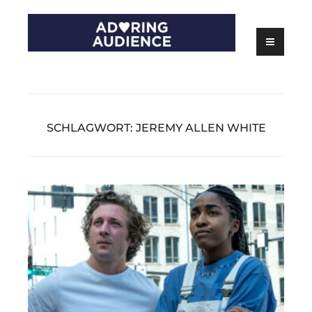
Skip
to
content
Kritiken zu Filmen, Serien und Theater
Adoring Audience
SCHLAGWORT:
JEREMY ALLEN WHITE