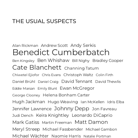
THE USUAL SUSPECTS
Andy Serkis
Andrew Scott
Alan Rickman
Benedict Cumberbatch
Ben Whishaw
Bradley Cooper
Bill Nighy
Ben Kingsley
Cate Blanchett
Channing Tatum
Christoph Waltz
Chiwetel Ejiofor
Chris Evans
Colin Firth
David Tennant
Daniel Brühl
David Thewlis
Daniel Craig
Ewan McGregor
Eddie Marsan
Emily Blunt
Helena Bonham Carter
George Clooney
Hugh Jackman
Hugo Weaving
Ian McKellen
Idris Elba
Johnny Depp
Jennifer Lawrence
Jon Favreau
Keira Knightley
Leonardo DiCaprio
Judi Dench
Matt Damon
Mark Gatiss
Martin Freeman
Meryl Streep
Michael Fassbender
Michael Gambon
Michael Wächter
Naomie Harris
Natalie Portman