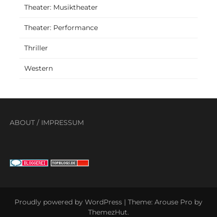
Theater: Musiktheater
Theater: Performance
Thriller
Western
ABOUT
/
IMPRESSUM
Proudly powered by WordPress
|
Theme: Arouse Pro by
ThemezHut
.