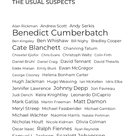
THE USUAL SUSPECTS
Andy Serkis
Andrew Scott
Alan Rickman
Benedict Cumberbatch
Ben Whishaw
Bradley Cooper
Bill Nighy
Ben Kingsley
Cate Blanchett
Channing Tatum
Christoph Waltz
Chiwetel Ejiofor
Chris Evans
Colin Firth
David Tennant
Daniel Brühl
David Thewlis
Daniel Craig
Ewan McGregor
Eddie Marsan
Emily Blunt
Helena Bonham Carter
George Clooney
Hugh Jackman
Hugo Weaving
Ian McKellen
Idris Elba
Johnny Depp
Jennifer Lawrence
Jon Favreau
Keira Knightley
Leonardo DiCaprio
Judi Dench
Matt Damon
Mark Gatiss
Martin Freeman
Meryl Streep
Michael Fassbender
Michael Gambon
Michael Wächter
Naomie Harris
Natalie Portman
Olivia Colman
Nicholas Hoult
Nicole Kidman
Ralph Fiennes
Oscar Isaac
Ryan Reynolds
Scarlett Johansson
Samuel L. Jackson