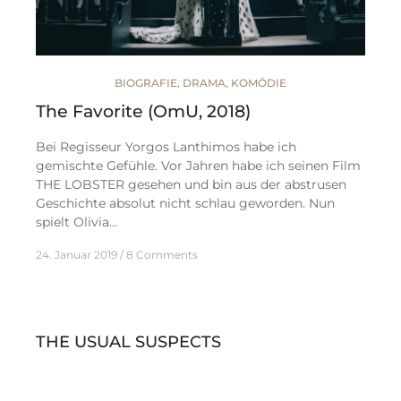
BIOGRAFIE
,
DRAMA
,
KOMÖDIE
The Favorite (OmU, 2018)
Bei Regisseur Yorgos Lanthimos habe ich
gemischte Gefühle. Vor Jahren habe ich seinen Film
THE LOBSTER gesehen und bin aus der abstrusen
Geschichte absolut nicht schlau geworden. Nun
spielt Olivia…
24. Januar 2019
8 Comments
THE USUAL SUSPECTS