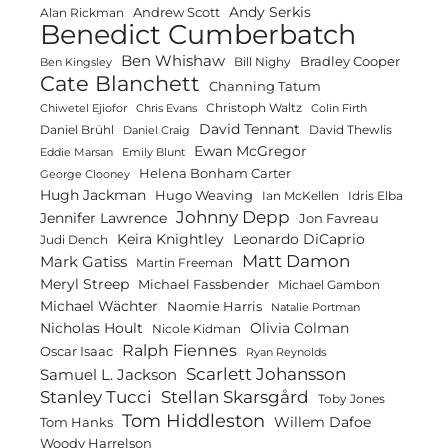
Andy Serkis
Andrew Scott
Alan Rickman
Benedict Cumberbatch
Ben Whishaw
Bradley Cooper
Bill Nighy
Ben Kingsley
Cate Blanchett
Channing Tatum
Christoph Waltz
Chiwetel Ejiofor
Chris Evans
Colin Firth
David Tennant
Daniel Brühl
David Thewlis
Daniel Craig
Ewan McGregor
Eddie Marsan
Emily Blunt
Helena Bonham Carter
George Clooney
Hugh Jackman
Hugo Weaving
Ian McKellen
Idris Elba
Johnny Depp
Jennifer Lawrence
Jon Favreau
Keira Knightley
Leonardo DiCaprio
Judi Dench
Matt Damon
Mark Gatiss
Martin Freeman
Meryl Streep
Michael Fassbender
Michael Gambon
Michael Wächter
Naomie Harris
Natalie Portman
Olivia Colman
Nicholas Hoult
Nicole Kidman
Ralph Fiennes
Oscar Isaac
Ryan Reynolds
Scarlett Johansson
Samuel L. Jackson
Stanley Tucci
Stellan Skarsgård
Toby Jones
Tom Hiddleston
Willem Dafoe
Tom Hanks
Woody Harrelson