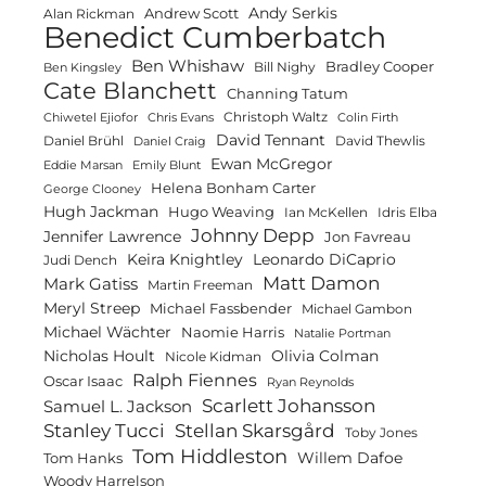
Andy Serkis
Andrew Scott
Alan Rickman
Benedict Cumberbatch
Ben Whishaw
Bradley Cooper
Bill Nighy
Ben Kingsley
Cate Blanchett
Channing Tatum
Christoph Waltz
Chiwetel Ejiofor
Chris Evans
Colin Firth
David Tennant
Daniel Brühl
David Thewlis
Daniel Craig
Ewan McGregor
Eddie Marsan
Emily Blunt
Helena Bonham Carter
George Clooney
Hugh Jackman
Hugo Weaving
Ian McKellen
Idris Elba
Johnny Depp
Jennifer Lawrence
Jon Favreau
Keira Knightley
Leonardo DiCaprio
Judi Dench
Matt Damon
Mark Gatiss
Martin Freeman
Meryl Streep
Michael Fassbender
Michael Gambon
Michael Wächter
Naomie Harris
Natalie Portman
Olivia Colman
Nicholas Hoult
Nicole Kidman
Ralph Fiennes
Oscar Isaac
Ryan Reynolds
Scarlett Johansson
Samuel L. Jackson
Stanley Tucci
Stellan Skarsgård
Toby Jones
Tom Hiddleston
Willem Dafoe
Tom Hanks
Woody Harrelson