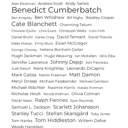
Andy Serkis
Andrew Scott
Alan Rickman
Benedict Cumberbatch
Ben Whishaw
Bradley Cooper
Bill Nighy
Ben Kingsley
Cate Blanchett
Channing Tatum
Christoph Waltz
Chiwetel Ejiofor
Chris Evans
Colin Firth
David Tennant
Daniel Brühl
David Thewlis
Daniel Craig
Ewan McGregor
Eddie Marsan
Emily Blunt
Helena Bonham Carter
George Clooney
Hugh Jackman
Hugo Weaving
Ian McKellen
Idris Elba
Johnny Depp
Jennifer Lawrence
Jon Favreau
Keira Knightley
Leonardo DiCaprio
Judi Dench
Matt Damon
Mark Gatiss
Martin Freeman
Meryl Streep
Michael Fassbender
Michael Gambon
Michael Wächter
Naomie Harris
Natalie Portman
Olivia Colman
Nicholas Hoult
Nicole Kidman
Ralph Fiennes
Oscar Isaac
Ryan Reynolds
Scarlett Johansson
Samuel L. Jackson
Stanley Tucci
Stellan Skarsgård
Toby Jones
Tom Hiddleston
Willem Dafoe
Tom Hanks
Woody Harrelson