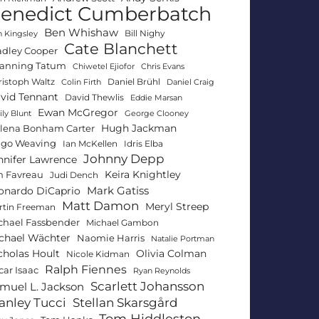
enedict Cumberbatch
Ben Whishaw
Bill Nighy
 Kingsley
Cate Blanchett
adley Cooper
anning Tatum
Chiwetel Ejiofor
Chris Evans
ristoph Waltz
Daniel Brühl
Colin Firth
Daniel Craig
vid Tennant
David Thewlis
Eddie Marsan
Ewan McGregor
ly Blunt
George Clooney
Hugh Jackman
lena Bonham Carter
go Weaving
Ian McKellen
Idris Elba
Johnny Depp
nnifer Lawrence
Keira Knightley
n Favreau
Judi Dench
Mark Gatiss
onardo DiCaprio
Matt Damon
Meryl Streep
rtin Freeman
chael Fassbender
Michael Gambon
chael Wächter
Naomie Harris
Natalie Portman
Olivia Colman
cholas Hoult
Nicole Kidman
Ralph Fiennes
car Isaac
Ryan Reynolds
Scarlett Johansson
muel L. Jackson
anley Tucci
Stellan Skarsgård
Tom Hiddleston