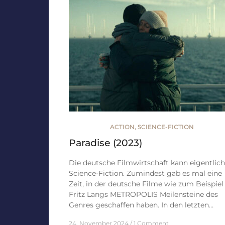
ACTION
,
SCIENCE-FICTION
Paradise (2023)
Die deutsche Filmwirtschaft kann eigentlich
Science-Fiction. Zumindest gab es mal eine
Zeit, in der deutsche Filme wie zum Beispiel
Fritz Langs METROPOLIS Meilensteine des
Genres geschaffen haben. In den letzten…
24. November 2024
1 Comment