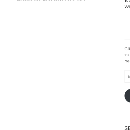
To
Wi
Gi
zu
ne
E-
Ma
Ad
S