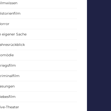
ilmwissen
istorienfilm
orror
n eigener Sache
ahresrückblick
Komödie
riegsfilm
riminalfilm
esungen
iebesfilm
ive-Theater