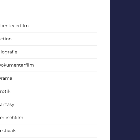
benteuerfilm
ction
iografie
okumentarfilm
Drama
rotik
antasy
ernsehfilm
estivals