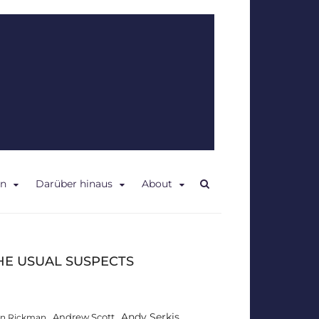
en
Darüber hinaus
About
HE USUAL SUSPECTS
Andy Serkis
Andrew Scott
an Rickman