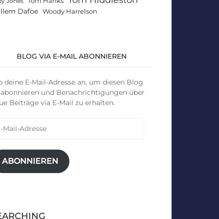
Tom Hanks
by Jones
llem Dafoe
Woody Harrelson
BLOG VIA E-MAIL ABONNIEREN
b deine E-Mail-Adresse an, um diesen Blog
 abonnieren und Benachrichtigungen über
ue Beiträge via E-Mail zu erhalten.
il-
resse
ABONNIEREN
EARCHING