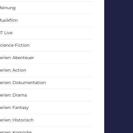
einung
usikfilm
T Live
cience-Fiction
erien: Abenteuer
erien: Action
erien: Dokumentation
erien: Drama
erien: Fantasy
erien: Historisch
erien: Komödie