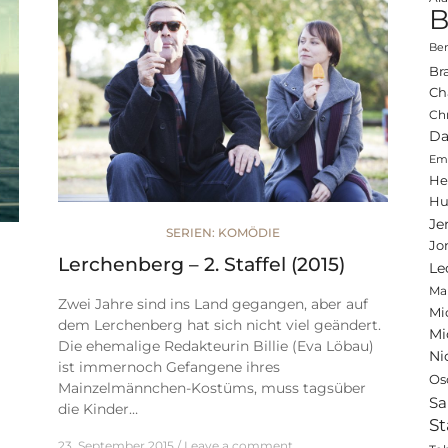
B
Ben
Br
Ch
Ch
Da
Emi
He
Hu
Je
SERIEN: KOMÖDIE
Jo
Lerchenberg – 2. Staffel (2015)
Le
Ma
Zwei Jahre sind ins Land gegangen, aber auf
Mi
dem Lerchenberg hat sich nicht viel geändert.
Mi
Die ehemalige Redakteurin Billie (Eva Löbau)
Ni
ist immernoch Gefangene ihres
Os
Mainzelmännchen-Kostüms, muss tagsüber
Sa
die Kinder…
St
23. September 2015
Leave a comment