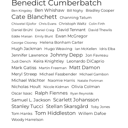
Benedict Cumberbatch
Ben Whishaw
Bradley Cooper
Bill Nighy
Ben Kingsley
Cate Blanchett
Channing Tatum
Christoph Waltz
Chiwetel Ejiofor
Chris Evans
Colin Firth
David Tennant
Daniel Brühl
David Thewlis
Daniel Craig
Ewan McGregor
Eddie Marsan
Emily Blunt
Helena Bonham Carter
George Clooney
Hugh Jackman
Hugo Weaving
Ian McKellen
Idris Elba
Johnny Depp
Jennifer Lawrence
Jon Favreau
Keira Knightley
Leonardo DiCaprio
Judi Dench
Matt Damon
Mark Gatiss
Martin Freeman
Meryl Streep
Michael Fassbender
Michael Gambon
Michael Wächter
Naomie Harris
Natalie Portman
Olivia Colman
Nicholas Hoult
Nicole Kidman
Ralph Fiennes
Oscar Isaac
Ryan Reynolds
Scarlett Johansson
Samuel L. Jackson
Stanley Tucci
Stellan Skarsgård
Toby Jones
Tom Hiddleston
Willem Dafoe
Tom Hanks
Woody Harrelson