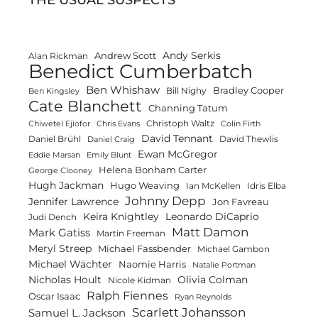
THE USUAL SUSPECTS
Andy Serkis
Andrew Scott
Alan Rickman
Benedict Cumberbatch
Ben Whishaw
Bradley Cooper
Bill Nighy
Ben Kingsley
Cate Blanchett
Channing Tatum
Christoph Waltz
Chiwetel Ejiofor
Chris Evans
Colin Firth
David Tennant
Daniel Brühl
David Thewlis
Daniel Craig
Ewan McGregor
Eddie Marsan
Emily Blunt
Helena Bonham Carter
George Clooney
Hugh Jackman
Hugo Weaving
Ian McKellen
Idris Elba
Johnny Depp
Jennifer Lawrence
Jon Favreau
Keira Knightley
Leonardo DiCaprio
Judi Dench
Matt Damon
Mark Gatiss
Martin Freeman
Meryl Streep
Michael Fassbender
Michael Gambon
Michael Wächter
Naomie Harris
Natalie Portman
Olivia Colman
Nicholas Hoult
Nicole Kidman
Ralph Fiennes
Oscar Isaac
Ryan Reynolds
Scarlett Johansson
Samuel L. Jackson