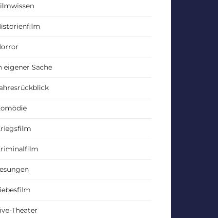
ilmwissen
istorienfilm
orror
n eigener Sache
ahresrückblick
Komödie
riegsfilm
riminalfilm
esungen
iebesfilm
ive-Theater