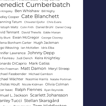
enedict Cumberbatch
Ben Whishaw
Bill Nighy
 Kingsley
Cate Blanchett
adley Cooper
anning Tatum
Chiwetel Ejiofor
Chris Evans
ristoph Waltz
Daniel Brühl
Colin Firth
Daniel Craig
vid Tennant
David Thewlis
Eddie Marsan
Ewan McGregor
ly Blunt
George Clooney
Hugh Jackman
lena Bonham Carter
go Weaving
Ian McKellen
Idris Elba
Johnny Depp
nnifer Lawrence
Keira Knightley
n Favreau
Judi Dench
Mark Gatiss
onardo DiCaprio
Matt Damon
Meryl Streep
rtin Freeman
chael Fassbender
Michael Gambon
chael Wächter
Naomie Harris
Natalie Portman
Olivia Colman
cholas Hoult
Nicole Kidman
Ralph Fiennes
car Isaac
Ryan Reynolds
Scarlett Johansson
muel L. Jackson
anley Tucci
Stellan Skarsgård
Tom Hiddleston