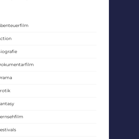
benteuerfilm
ction
iografie
okumentarfilm
Drama
rotik
antasy
ernsehfilm
estivals