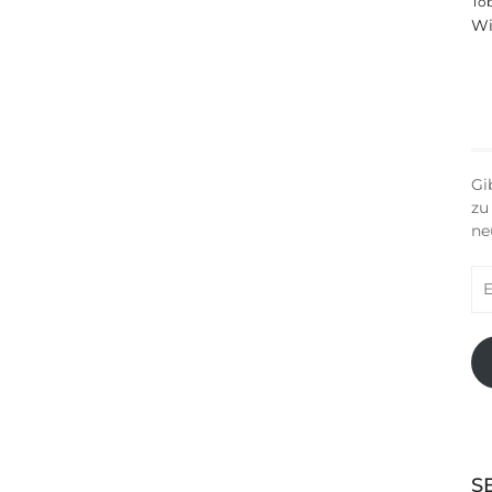
To
Wi
Gi
zu
ne
E-
Ma
Ad
S