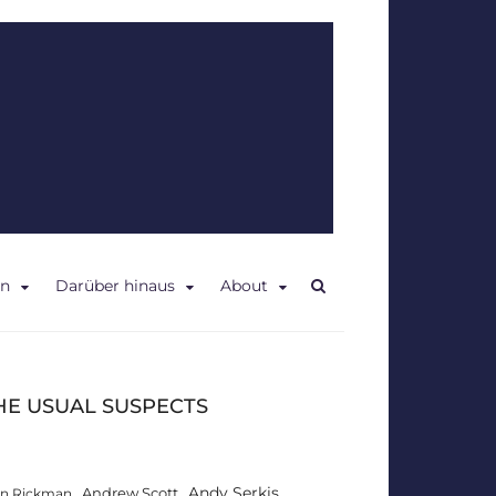
en
Darüber hinaus
About
HE USUAL SUSPECTS
Andy Serkis
Andrew Scott
an Rickman