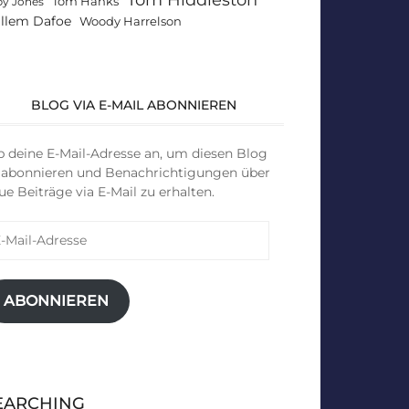
Tom Hanks
by Jones
llem Dafoe
Woody Harrelson
BLOG VIA E-MAIL ABONNIEREN
b deine E-Mail-Adresse an, um diesen Blog
 abonnieren und Benachrichtigungen über
ue Beiträge via E-Mail zu erhalten.
il-
resse
ABONNIEREN
EARCHING