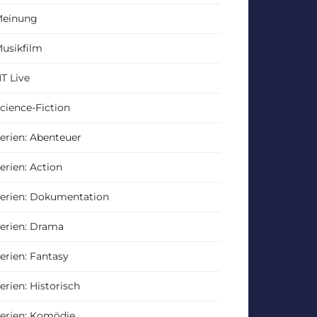
einung
usikfilm
T Live
cience-Fiction
erien: Abenteuer
erien: Action
erien: Dokumentation
erien: Drama
erien: Fantasy
erien: Historisch
erien: Komödie