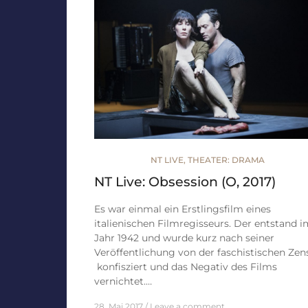
NT LIVE
,
THEATER: DRAMA
NT Live: Obsession (O, 2017)
Es war einmal ein Erstlingsfilm eines
italienischen Filmregisseurs. Der entstand i
Jahr 1942 und wurde kurz nach seiner
Veröffentlichung von der faschistischen Zen
konfisziert und das Negativ des Films
vernichtet.…
28. Mai 2017
Leave a comment