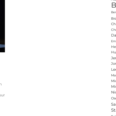
B
Ben
Br
Ch
Ch
Da
Emi
He
Hu
Je
Jo
Le
Ma
Mi
m
Mi
Ni
sur
Os
Sa
St