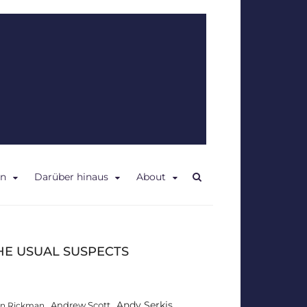
en
Darüber hinaus
About
HE USUAL SUSPECTS
Andy Serkis
Andrew Scott
an Rickman