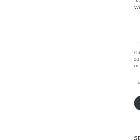
To
Wi
Gi
zu
ne
E-
Ma
Ad
S