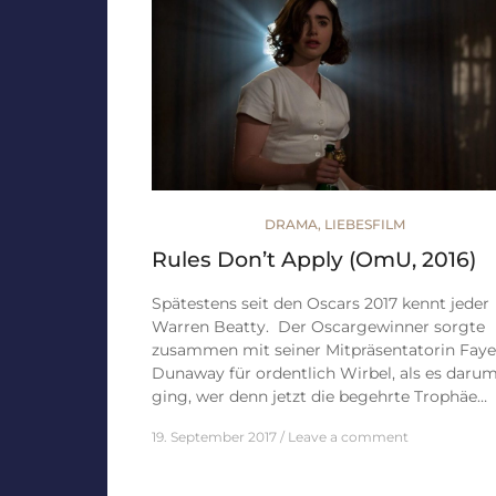
DRAMA
,
LIEBESFILM
Rules Don’t Apply (OmU, 2016)
Spätestens seit den Oscars 2017 kennt jeder
Warren Beatty. Der Oscargewinner sorgte
zusammen mit seiner Mitpräsentatorin Faye
Dunaway für ordentlich Wirbel, als es daru
ging, wer denn jetzt die begehrte Trophäe…
19. September 2017
Leave a comment