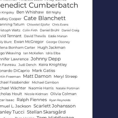
enedict Cumberbatch
Ben Whishaw
Bill Nighy
 Kingsley
Cate Blanchett
adley Cooper
anning Tatum
Chiwetel Ejiofor
Chris Evans
ristoph Waltz
Daniel Brühl
Colin Firth
Daniel Craig
vid Tennant
David Thewlis
Eddie Marsan
Ewan McGregor
ly Blunt
George Clooney
Hugh Jackman
lena Bonham Carter
go Weaving
Ian McKellen
Idris Elba
Johnny Depp
nnifer Lawrence
Keira Knightley
n Favreau
Judi Dench
Mark Gatiss
onardo DiCaprio
Matt Damon
Meryl Streep
rtin Freeman
chael Fassbender
Michael Gambon
chael Wächter
Naomie Harris
Natalie Portman
Olivia Colman
cholas Hoult
Nicole Kidman
Ralph Fiennes
car Isaac
Ryan Reynolds
Scarlett Johansson
muel L. Jackson
anley Tucci
Stellan Skarsgård
Tom Hiddleston