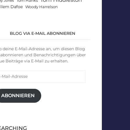
Tom Hanks
by Jones
llem Dafoe
Woody Harrelson
BLOG VIA E-MAIL ABONNIEREN
b deine E-Mail-Adresse an, um diesen Blog
 abonnieren und Benachrichtigungen über
ue Beiträge via E-Mail zu erhalten.
il-
resse
ABONNIEREN
EARCHING