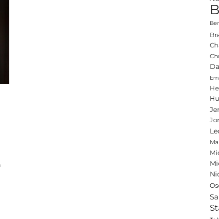
B
Ben
Br
Ch
Ch
Da
Emi
He
Hu
Je
Jo
Le
Ma
Mi
Mi
m
Ni
Os
Sa
St