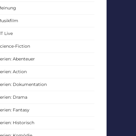
einung
usikfilm
T Live
cience-Fiction
erien: Abenteuer
erien: Action
erien: Dokumentation
erien: Drama
erien: Fantasy
erien: Historisch
erien: Komödie