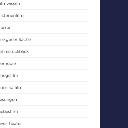
ilmwissen
istorienfilm
orror
n eigener Sache
ahresrückblick
Komödie
riegsfilm
riminalfilm
esungen
iebesfilm
ive-Theater