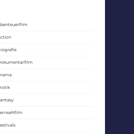
benteuerfilm
ction
iografie
okumentarfilm
Drama
rotik
antasy
ernsehfilm
estivals