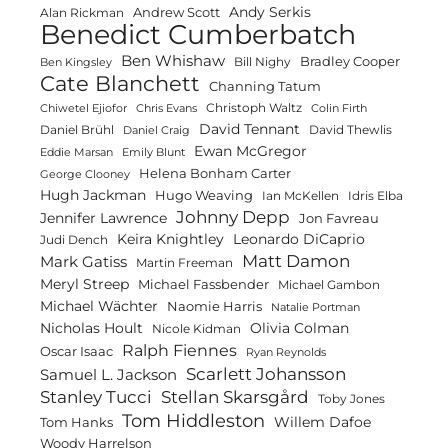
Andy Serkis
Andrew Scott
Alan Rickman
Benedict Cumberbatch
Ben Whishaw
Bradley Cooper
Bill Nighy
Ben Kingsley
Cate Blanchett
Channing Tatum
Christoph Waltz
Chiwetel Ejiofor
Chris Evans
Colin Firth
David Tennant
Daniel Brühl
David Thewlis
Daniel Craig
Ewan McGregor
Eddie Marsan
Emily Blunt
Helena Bonham Carter
George Clooney
Hugh Jackman
Hugo Weaving
Ian McKellen
Idris Elba
Johnny Depp
Jennifer Lawrence
Jon Favreau
Keira Knightley
Leonardo DiCaprio
Judi Dench
Matt Damon
Mark Gatiss
Martin Freeman
Meryl Streep
Michael Fassbender
Michael Gambon
Michael Wächter
Naomie Harris
Natalie Portman
Olivia Colman
Nicholas Hoult
Nicole Kidman
Ralph Fiennes
Oscar Isaac
Ryan Reynolds
Scarlett Johansson
Samuel L. Jackson
Stanley Tucci
Stellan Skarsgård
Toby Jones
Tom Hiddleston
Willem Dafoe
Tom Hanks
Woody Harrelson