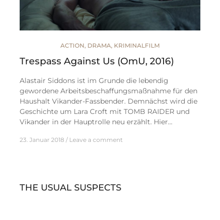
ACTION
,
DRAMA
,
KRIMINALFILM
Trespass Against Us (OmU, 2016)
Alastair Siddons ist im Grunde die lebendig
gewordene Arbeitsbeschaffungsmaßnahme für den
Haushalt Vikander-Fassbender. Demnächst wird die
Geschichte um Lara Croft mit TOMB RAIDER und
Vikander in der Hauptrolle neu erzählt. Hier…
23. Januar 2018
Leave a comment
THE USUAL SUSPECTS