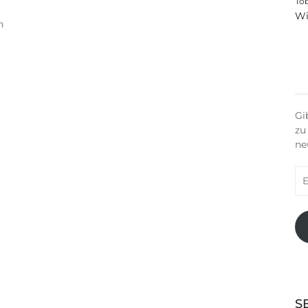
To
Wi
n
Gi
zu
ne
E-
Ma
Ad
S