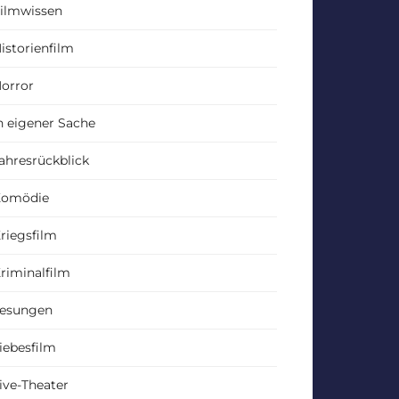
ilmwissen
istorienfilm
orror
n eigener Sache
ahresrückblick
Komödie
riegsfilm
riminalfilm
esungen
iebesfilm
ive-Theater