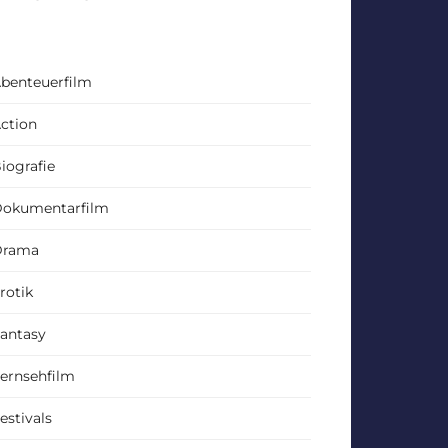
benteuerfilm
ction
iografie
okumentarfilm
Drama
rotik
antasy
ernsehfilm
estivals