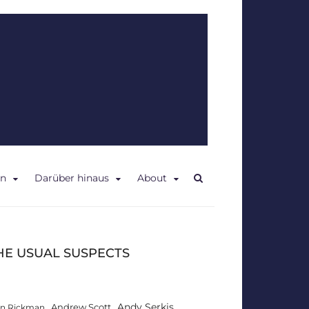
en
Darüber hinaus
About
HE USUAL SUSPECTS
Andy Serkis
Andrew Scott
an Rickman