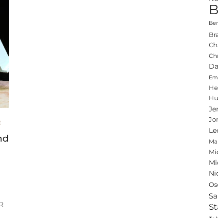
B
Ben
Br
Ch
Ch
Da
Emi
He
Hu
Je
Jo
E
Le
nd
Ma
Mi
Mi
Ni
Os
Sa
R
St