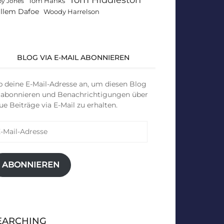
Tom Hanks
by Jones
llem Dafoe
Woody Harrelson
BLOG VIA E-MAIL ABONNIEREN
b deine E-Mail-Adresse an, um diesen Blog
 abonnieren und Benachrichtigungen über
ue Beiträge via E-Mail zu erhalten.
il-
resse
ABONNIEREN
EARCHING