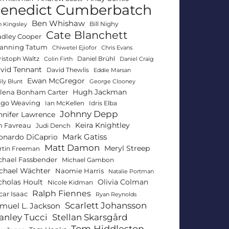
enedict Cumberbatch
Ben Whishaw
Bill Nighy
 Kingsley
Cate Blanchett
adley Cooper
anning Tatum
Chiwetel Ejiofor
Chris Evans
ristoph Waltz
Daniel Brühl
Colin Firth
Daniel Craig
vid Tennant
David Thewlis
Eddie Marsan
Ewan McGregor
ly Blunt
George Clooney
Hugh Jackman
lena Bonham Carter
go Weaving
Ian McKellen
Idris Elba
Johnny Depp
nnifer Lawrence
Keira Knightley
n Favreau
Judi Dench
Mark Gatiss
onardo DiCaprio
Matt Damon
Meryl Streep
rtin Freeman
chael Fassbender
Michael Gambon
chael Wächter
Naomie Harris
Natalie Portman
Olivia Colman
cholas Hoult
Nicole Kidman
Ralph Fiennes
car Isaac
Ryan Reynolds
Scarlett Johansson
muel L. Jackson
anley Tucci
Stellan Skarsgård
Tom Hiddleston