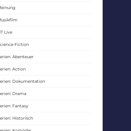
einung
usikfilm
T Live
cience-Fiction
erien: Abenteuer
erien: Action
erien: Dokumentation
erien: Drama
erien: Fantasy
erien: Historisch
erien: Komödie