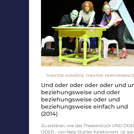
THEATER: KOMÖDIE
,
THEATER: PERFORMANC
Und oder oder oder oder und u
beziehungsweise und oder
beziehungsweise oder und
beziehungsweise einfach und
(2014)
Zu erklären, wie das Theaterstück UND ODE
ODER… von Nele Stuhler funktioniert, ist gar