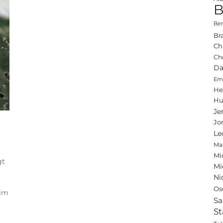
B
Ben
Br
Ch
Ch
Da
Emi
He
Hu
Je
Jo
Le
Ma
Mi
gt
Mi
Ni
Os
 im
Sa
St