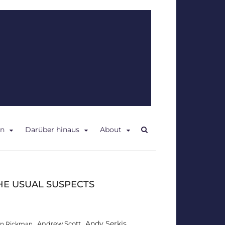
en
Darüber hinaus
About
HE USUAL SUSPECTS
Andy Serkis
Andrew Scott
an Rickman