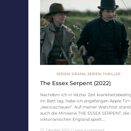
SERIEN: DRAMA
,
SERIEN: THRILLER
The Essex Serpent (2022)
Nachdem ich in letzter Zeit krankheitsbedin
im Bett lag, habe ich angefangen Apple TV+
„leerzuschauen“. Auf meiner Watchlist stand
auch die Miniserie THE ESSEX SERPENT, die
viktorianischen England spielt.…
22. Oktober 2022
Leave a comment