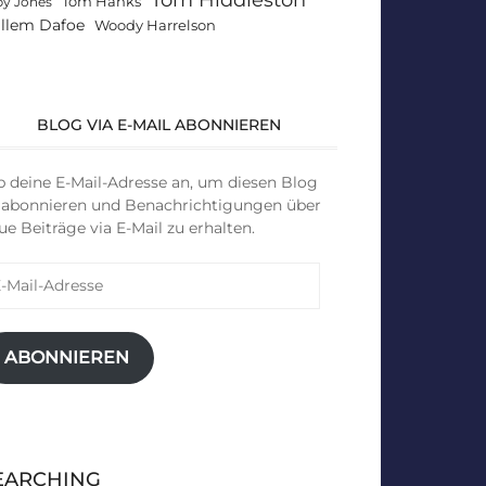
Tom Hanks
by Jones
llem Dafoe
Woody Harrelson
BLOG VIA E-MAIL ABONNIEREN
b deine E-Mail-Adresse an, um diesen Blog
 abonnieren und Benachrichtigungen über
ue Beiträge via E-Mail zu erhalten.
il-
resse
ABONNIEREN
EARCHING