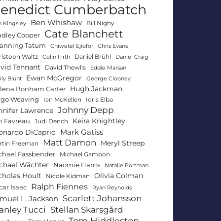
enedict Cumberbatch
Ben Whishaw
Bill Nighy
 Kingsley
Cate Blanchett
adley Cooper
anning Tatum
Chiwetel Ejiofor
Chris Evans
ristoph Waltz
Daniel Brühl
Colin Firth
Daniel Craig
vid Tennant
David Thewlis
Eddie Marsan
Ewan McGregor
ly Blunt
George Clooney
Hugh Jackman
lena Bonham Carter
go Weaving
Ian McKellen
Idris Elba
Johnny Depp
nnifer Lawrence
Keira Knightley
n Favreau
Judi Dench
Mark Gatiss
onardo DiCaprio
Matt Damon
Meryl Streep
rtin Freeman
chael Fassbender
Michael Gambon
chael Wächter
Naomie Harris
Natalie Portman
Olivia Colman
cholas Hoult
Nicole Kidman
Ralph Fiennes
car Isaac
Ryan Reynolds
Scarlett Johansson
muel L. Jackson
anley Tucci
Stellan Skarsgård
Tom Hiddleston