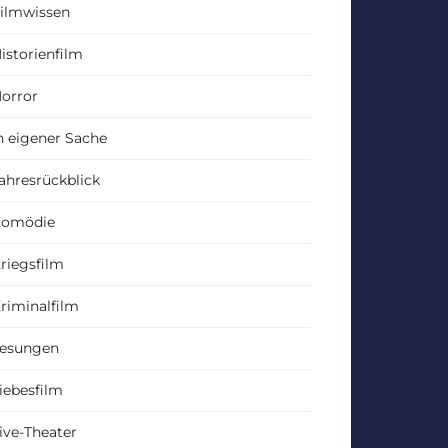
ilmwissen
istorienfilm
orror
n eigener Sache
ahresrückblick
Komödie
riegsfilm
riminalfilm
esungen
iebesfilm
ive-Theater