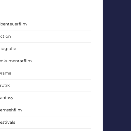
benteuerfilm
ction
iografie
okumentarfilm
Drama
rotik
antasy
ernsehfilm
estivals