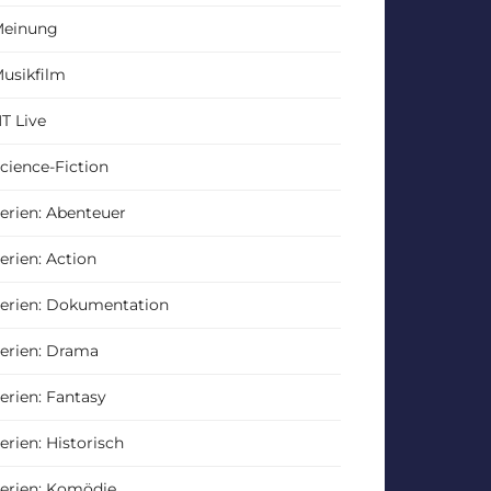
einung
usikfilm
T Live
cience-Fiction
erien: Abenteuer
erien: Action
erien: Dokumentation
erien: Drama
erien: Fantasy
erien: Historisch
erien: Komödie