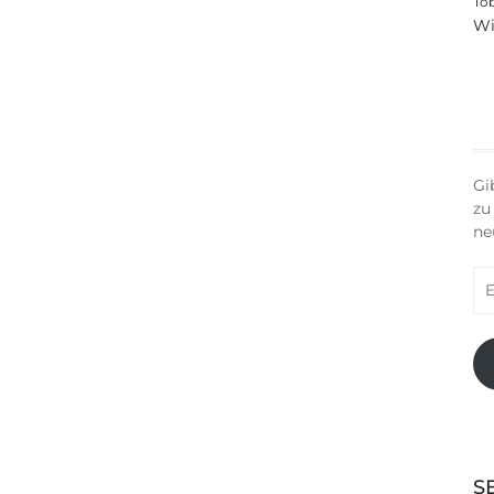
To
Wi
Gi
zu
ne
E-
Ma
Ad
S