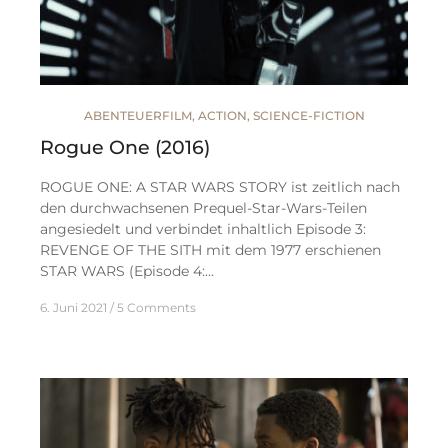
ABENTEUERFILM
,
ACTION
,
SCIENCE-FICTION
Rogue One (2016)
ROGUE ONE: A STAR WARS STORY ist zeitlich nach
den durchwachsenen Prequel-Star-Wars-Teilen
angesiedelt und verbindet inhaltlich Episode 3:
REVENGE OF THE SITH mit dem 1977 erschienen
STAR WARS (Episode 4:…
6. Juni 2021
5 Comments