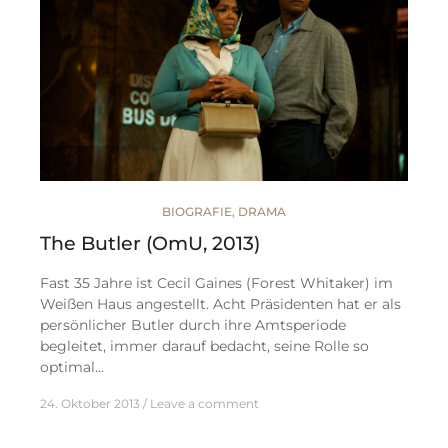
BIOGRAFIE
,
DRAMA
The Butler (OmU, 2013)
Fast 35 Jahre ist Cecil Gaines (Forest Whitaker) im
Weißen Haus angestellt. Acht Präsidenten hat er als
persönlicher Butler durch ihre Amtsperiode
begleitet, immer darauf bedacht, seine Rolle so
optimal…
24. Oktober 2013
Leave a comment