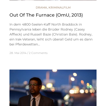
DRAMA
,
KRIMINALFILM
Out Of The Furnace (OmU, 2013)
In dem 4800-Seelen-Kaff North Braddock in
Pennsylvania leben die Brüder Rodney (Casey
Affleck) und Russell Baze (Christian Bale). Rodney,
ein Irak-Veteran, leiht sich überall Geld um es dann
bei Pferdewetten…
28. Mai 2014
2 Comments