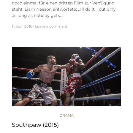
noch einmal für einen dritten Film zur Verfügung
steht. Liam Neeson antwortete: „I’ll do it… but only
as long as nobody gets…
11. Juni 2016
Leave a comment
DRAMA
Southpaw (2015)