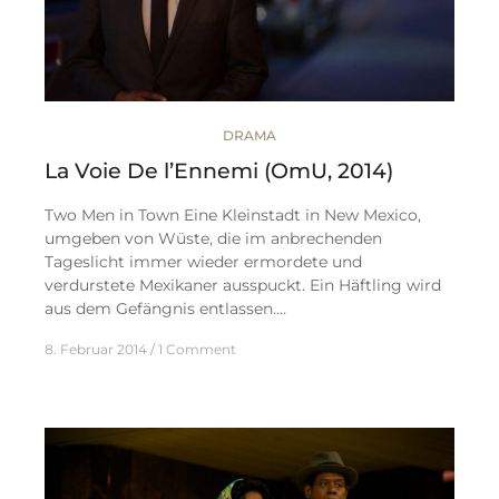
DRAMA
La Voie De l’Ennemi (OmU, 2014)
Two Men in Town Eine Kleinstadt in New Mexico,
umgeben von Wüste, die im anbrechenden
Tageslicht immer wieder ermordete und
verdurstete Mexikaner ausspuckt. Ein Häftling wird
aus dem Gefängnis entlassen.…
8. Februar 2014
1 Comment