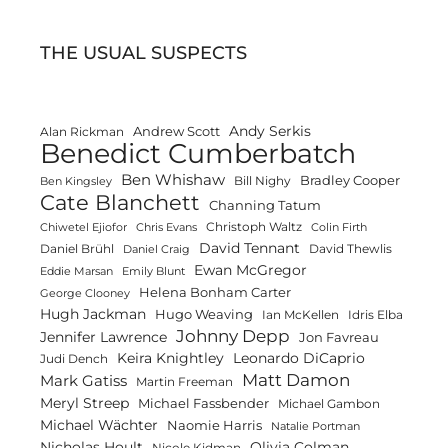
THE USUAL SUSPECTS
Andy Serkis
Andrew Scott
Alan Rickman
Benedict Cumberbatch
Ben Whishaw
Bradley Cooper
Bill Nighy
Ben Kingsley
Cate Blanchett
Channing Tatum
Christoph Waltz
Chiwetel Ejiofor
Chris Evans
Colin Firth
David Tennant
Daniel Brühl
David Thewlis
Daniel Craig
Ewan McGregor
Eddie Marsan
Emily Blunt
Helena Bonham Carter
George Clooney
Hugh Jackman
Hugo Weaving
Ian McKellen
Idris Elba
Johnny Depp
Jennifer Lawrence
Jon Favreau
Keira Knightley
Leonardo DiCaprio
Judi Dench
Matt Damon
Mark Gatiss
Martin Freeman
Meryl Streep
Michael Fassbender
Michael Gambon
Michael Wächter
Naomie Harris
Natalie Portman
Olivia Colman
Nicholas Hoult
Nicole Kidman