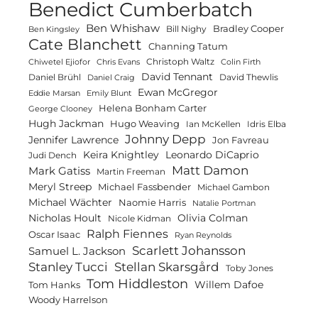
Benedict Cumberbatch
Ben Whishaw
Bradley Cooper
Bill Nighy
Ben Kingsley
Cate Blanchett
Channing Tatum
Christoph Waltz
Chiwetel Ejiofor
Chris Evans
Colin Firth
David Tennant
Daniel Brühl
David Thewlis
Daniel Craig
Ewan McGregor
Eddie Marsan
Emily Blunt
Helena Bonham Carter
George Clooney
Hugh Jackman
Hugo Weaving
Ian McKellen
Idris Elba
Johnny Depp
Jennifer Lawrence
Jon Favreau
Keira Knightley
Leonardo DiCaprio
Judi Dench
Matt Damon
Mark Gatiss
Martin Freeman
Meryl Streep
Michael Fassbender
Michael Gambon
Michael Wächter
Naomie Harris
Natalie Portman
Olivia Colman
Nicholas Hoult
Nicole Kidman
Ralph Fiennes
Oscar Isaac
Ryan Reynolds
Scarlett Johansson
Samuel L. Jackson
Stanley Tucci
Stellan Skarsgård
Toby Jones
Tom Hiddleston
Willem Dafoe
Tom Hanks
Woody Harrelson