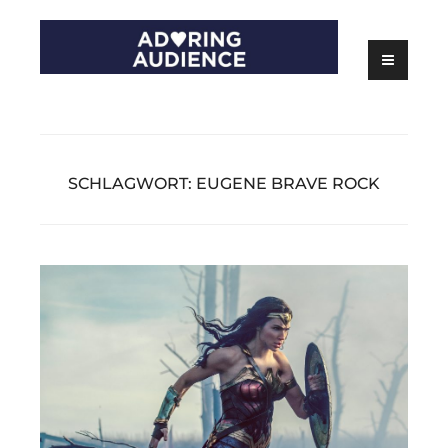
Skip
to
content
Kritiken zu Filmen, Serien und Theater
Adoring Audience
SCHLAGWORT:
EUGENE BRAVE ROCK