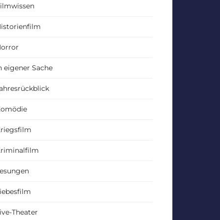
ilmwissen
istorienfilm
orror
n eigener Sache
ahresrückblick
Komödie
riegsfilm
riminalfilm
esungen
iebesfilm
ive-Theater