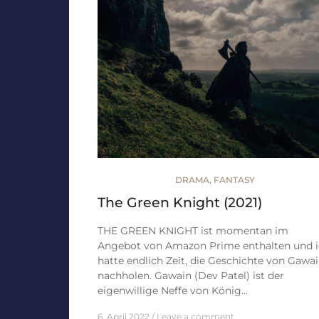
DRAMA
,
FANTASY
The Green Knight (2021)
THE GREEN KNIGHT ist momentan im
Angebot von Amazon Prime enthalten und 
hatte endlich Zeit, die Geschichte von Gawa
nachholen. Gawain (Dev Patel) ist der
eigenwillige Neffe von König…
6. April 2022
Leave a comment