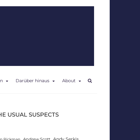
en
Darüber hinaus
About
HE USUAL SUSPECTS
Andy Serkis
Andrew Scott
an Rickman