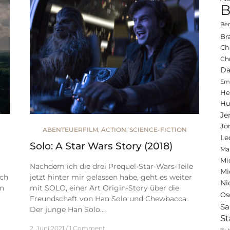
B
Ben
Br
Ch
Ch
Da
Emi
He
Hu
Je
Jo
ABENTEUERFILM
,
ACTION
,
SCIENCE-FICTION
Le
Solo: A Star Wars Story (2018)
Ma
Mi
Nachdem ich die drei Prequel-Star-Wars-Teile
Mi
ich
jetzt hinter mir gelassen habe, geht es weiter
Ni
in
mit SOLO, einer Art Origin-Story über die
Os
Freundschaft von Han Solo und Chewbacca.
Sa
Der junge Han Solo…
St
2. Juni 2021
1 Comment