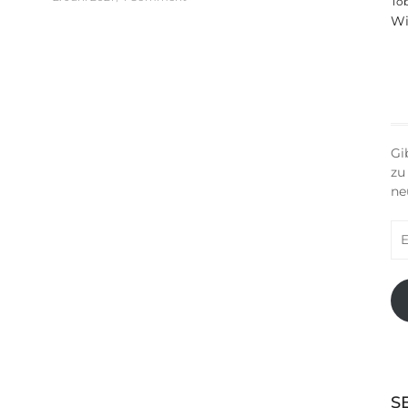
To
Wi
Gi
zu
ne
E-
Ma
Ad
S