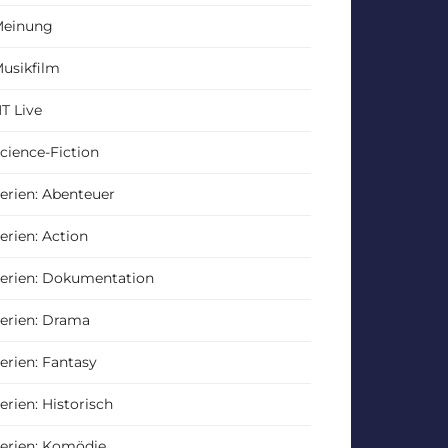
einung
usikfilm
T Live
cience-Fiction
erien: Abenteuer
erien: Action
erien: Dokumentation
erien: Drama
erien: Fantasy
erien: Historisch
erien: Komödie