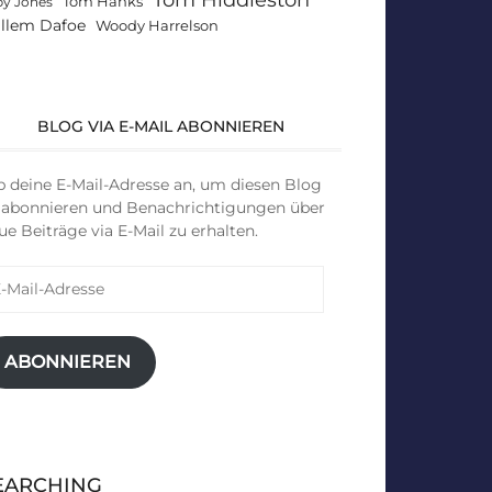
Tom Hanks
by Jones
llem Dafoe
Woody Harrelson
BLOG VIA E-MAIL ABONNIEREN
b deine E-Mail-Adresse an, um diesen Blog
 abonnieren und Benachrichtigungen über
ue Beiträge via E-Mail zu erhalten.
il-
resse
ABONNIEREN
EARCHING