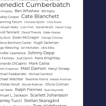
enedict Cumberbatch
Ben Whishaw
Bill Nighy
 Kingsley
Cate Blanchett
adley Cooper
anning Tatum
Chiwetel Ejiofor
Chris Evans
ristoph Waltz
Daniel Brühl
Colin Firth
Daniel Craig
vid Tennant
David Thewlis
Eddie Marsan
Ewan McGregor
ly Blunt
George Clooney
Hugh Jackman
lena Bonham Carter
go Weaving
Ian McKellen
Idris Elba
Johnny Depp
nnifer Lawrence
Keira Knightley
n Favreau
Judi Dench
Mark Gatiss
onardo DiCaprio
Matt Damon
Meryl Streep
rtin Freeman
chael Fassbender
Michael Gambon
chael Wächter
Naomie Harris
Natalie Portman
Olivia Colman
cholas Hoult
Nicole Kidman
Ralph Fiennes
car Isaac
Ryan Reynolds
Scarlett Johansson
muel L. Jackson
anley Tucci
Stellan Skarsgård
Tom Hiddleston