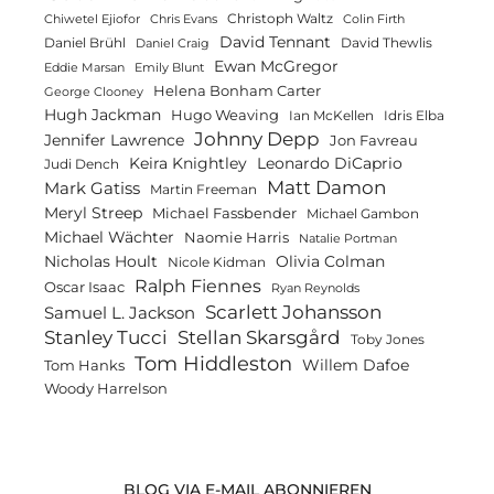
Christoph Waltz
Chiwetel Ejiofor
Chris Evans
Colin Firth
David Tennant
Daniel Brühl
David Thewlis
Daniel Craig
Ewan McGregor
Eddie Marsan
Emily Blunt
Helena Bonham Carter
George Clooney
Hugh Jackman
Hugo Weaving
Ian McKellen
Idris Elba
Johnny Depp
Jennifer Lawrence
Jon Favreau
Keira Knightley
Leonardo DiCaprio
Judi Dench
Matt Damon
Mark Gatiss
Martin Freeman
Meryl Streep
Michael Fassbender
Michael Gambon
Michael Wächter
Naomie Harris
Natalie Portman
Olivia Colman
Nicholas Hoult
Nicole Kidman
Ralph Fiennes
Oscar Isaac
Ryan Reynolds
Scarlett Johansson
Samuel L. Jackson
Stanley Tucci
Stellan Skarsgård
Toby Jones
Tom Hiddleston
Willem Dafoe
Tom Hanks
Woody Harrelson
BLOG VIA E-MAIL ABONNIEREN