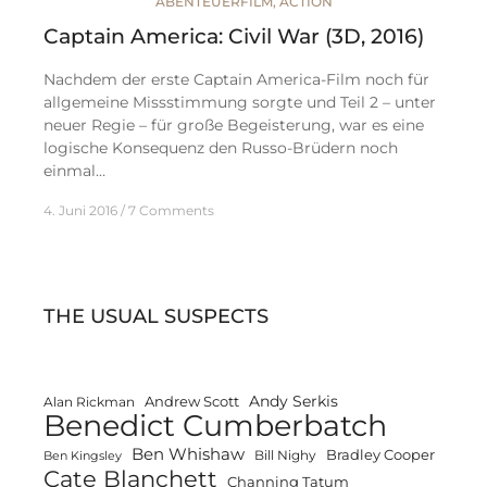
ABENTEUERFILM
,
ACTION
Captain America: Civil War (3D, 2016)
Nachdem der erste Captain America-Film noch für
allgemeine Missstimmung sorgte und Teil 2 – unter
neuer Regie – für große Begeisterung, war es eine
logische Konsequenz den Russo-Brüdern noch
einmal…
4. Juni 2016
7 Comments
THE USUAL SUSPECTS
Andy Serkis
Andrew Scott
Alan Rickman
Benedict Cumberbatch
Ben Whishaw
Bradley Cooper
Bill Nighy
Ben Kingsley
Cate Blanchett
Channing Tatum