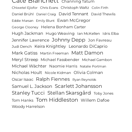
Cate Blanchett
Channing Tatum
Christoph Waltz
Chiwetel Ejiofor
Chris Evans
Colin Firth
David Tennant
Daniel Brühl
David Thewlis
Daniel Craig
Ewan McGregor
Eddie Marsan
Emily Blunt
Helena Bonham Carter
George Clooney
Hugh Jackman
Hugo Weaving
Ian McKellen
Idris Elba
Johnny Depp
Jennifer Lawrence
Jon Favreau
Keira Knightley
Leonardo DiCaprio
Judi Dench
Matt Damon
Mark Gatiss
Martin Freeman
Meryl Streep
Michael Fassbender
Michael Gambon
Michael Wächter
Naomie Harris
Natalie Portman
Olivia Colman
Nicholas Hoult
Nicole Kidman
Ralph Fiennes
Oscar Isaac
Ryan Reynolds
Scarlett Johansson
Samuel L. Jackson
Stanley Tucci
Stellan Skarsgård
Toby Jones
Tom Hiddleston
Willem Dafoe
Tom Hanks
Woody Harrelson