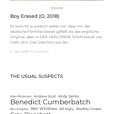
DRAMA
Boy Erased (O, 2018)
Es kommt ja wirklich selten vor, dass mir der
deutsche Filmtitel besser gefällt als das englische
Original, aber in DER VERLORENE SOHN steckt viel
mehr drin. Das Gleichnis aus der…
11. April 2019
1 Comment
THE USUAL SUSPECTS
Andy Serkis
Andrew Scott
Alan Rickman
Benedict Cumberbatch
Ben Whishaw
Bradley Cooper
Bill Nighy
Ben Kingsley