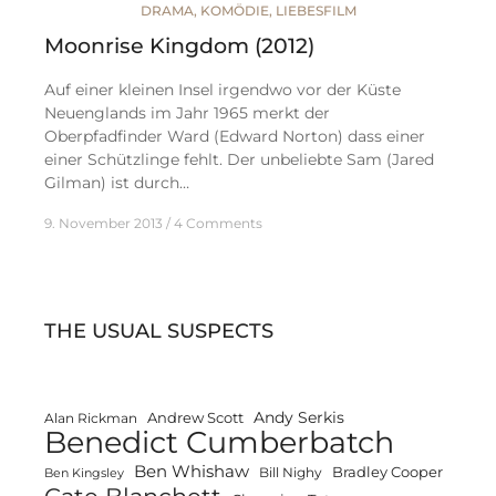
DRAMA
,
KOMÖDIE
,
LIEBESFILM
Moonrise Kingdom (2012)
Auf einer kleinen Insel irgendwo vor der Küste
Neuenglands im Jahr 1965 merkt der
Oberpfadfinder Ward (Edward Norton) dass einer
einer Schützlinge fehlt. Der unbeliebte Sam (Jared
Gilman) ist durch…
9. November 2013
4 Comments
THE USUAL SUSPECTS
Andy Serkis
Andrew Scott
Alan Rickman
Benedict Cumberbatch
Ben Whishaw
Bradley Cooper
Bill Nighy
Ben Kingsley