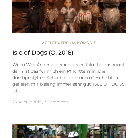
ABENTEUERFILM
,
KOMÖDIE
Isle of Dogs (O, 2018)
Wenn Wes Anderson einen neuen Film herausbringt,
dann ist das für mich ein Pflichttermin. Die
durchgestylten Sets und packenden Geschichten
gefielen mir bislang immer sehr gut. ISLE OF DOGS
ist…
26. August 2018
3 Comments