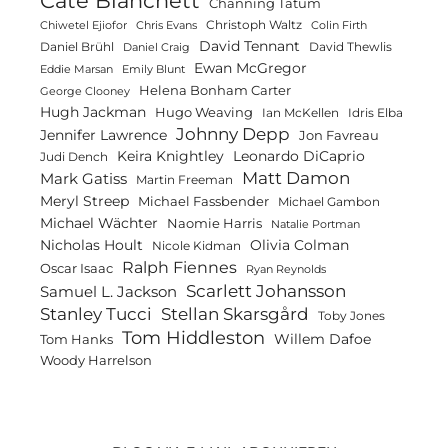
Cate Blanchett
Channing Tatum
Christoph Waltz
Chiwetel Ejiofor
Chris Evans
Colin Firth
David Tennant
Daniel Brühl
David Thewlis
Daniel Craig
Ewan McGregor
Eddie Marsan
Emily Blunt
Helena Bonham Carter
George Clooney
Hugh Jackman
Hugo Weaving
Ian McKellen
Idris Elba
Johnny Depp
Jennifer Lawrence
Jon Favreau
Keira Knightley
Leonardo DiCaprio
Judi Dench
Matt Damon
Mark Gatiss
Martin Freeman
Meryl Streep
Michael Fassbender
Michael Gambon
Michael Wächter
Naomie Harris
Natalie Portman
Olivia Colman
Nicholas Hoult
Nicole Kidman
Ralph Fiennes
Oscar Isaac
Ryan Reynolds
Scarlett Johansson
Samuel L. Jackson
Stanley Tucci
Stellan Skarsgård
Toby Jones
Tom Hiddleston
Willem Dafoe
Tom Hanks
Woody Harrelson