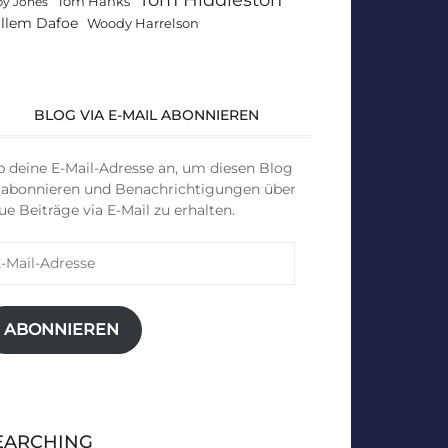
Tom Hanks
by Jones
llem Dafoe
Woody Harrelson
BLOG VIA E-MAIL ABONNIEREN
b deine E-Mail-Adresse an, um diesen Blog
 abonnieren und Benachrichtigungen über
ue Beiträge via E-Mail zu erhalten.
il-
resse
ABONNIEREN
EARCHING