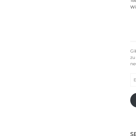
To
Wi
Gi
zu
ne
E-
Ma
Ad
S