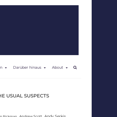
en
Darüber hinaus
About
HE USUAL SUSPECTS
Andy Serkis
Andrew Scott
an Rickman