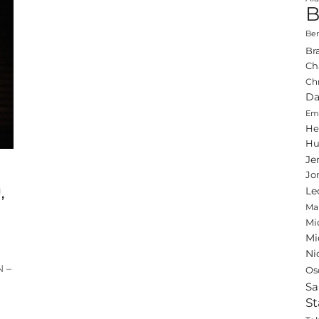
B
Ben
Br
Ch
Ch
Da
Emi
He
Hu
Je
Jo
,
Le
Ma
Mi
Mi
Ni
N –
Os
Sa
St