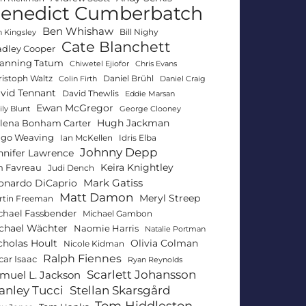
enedict Cumberbatch
Ben Whishaw
Bill Nighy
 Kingsley
Cate Blanchett
adley Cooper
anning Tatum
Chiwetel Ejiofor
Chris Evans
ristoph Waltz
Daniel Brühl
Colin Firth
Daniel Craig
vid Tennant
David Thewlis
Eddie Marsan
Ewan McGregor
ly Blunt
George Clooney
Hugh Jackman
lena Bonham Carter
go Weaving
Ian McKellen
Idris Elba
Johnny Depp
nnifer Lawrence
Keira Knightley
n Favreau
Judi Dench
Mark Gatiss
onardo DiCaprio
Matt Damon
Meryl Streep
rtin Freeman
chael Fassbender
Michael Gambon
chael Wächter
Naomie Harris
Natalie Portman
Olivia Colman
cholas Hoult
Nicole Kidman
Ralph Fiennes
car Isaac
Ryan Reynolds
Scarlett Johansson
muel L. Jackson
anley Tucci
Stellan Skarsgård
Tom Hiddleston