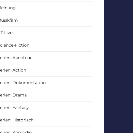
einung
usikfilm
T Live
cience-Fiction
erien: Abenteuer
erien: Action
erien: Dokumentation
erien: Drama
erien: Fantasy
erien: Historisch
erien: Komödie