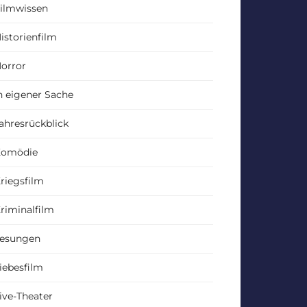
ilmwissen
istorienfilm
orror
n eigener Sache
ahresrückblick
Komödie
riegsfilm
riminalfilm
esungen
iebesfilm
ive-Theater