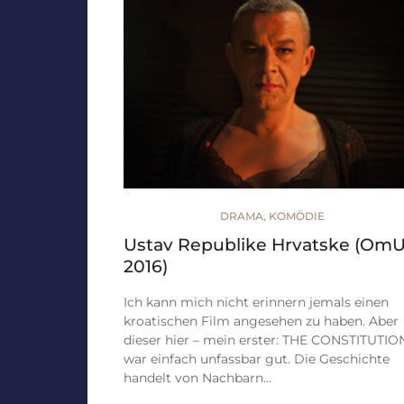
DRAMA
,
KOMÖDIE
Ustav Republike Hrvatske (OmU
2016)
Ich kann mich nicht erinnern jemals einen
kroatischen Film angesehen zu haben. Aber
dieser hier – mein erster: THE CONSTITUTIO
war einfach unfassbar gut. Die Geschichte
handelt von Nachbarn…