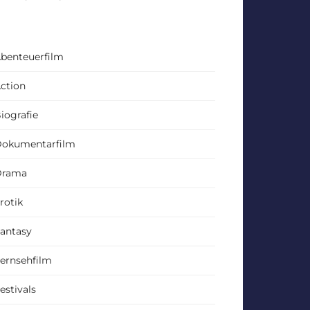
benteuerfilm
ction
iografie
okumentarfilm
Drama
rotik
antasy
ernsehfilm
estivals