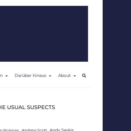
en
Darüber hinaus
About
HE USUAL SUSPECTS
Andy Serkis
Andrew Scott
an Rickman