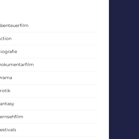
benteuerfilm
ction
iografie
okumentarfilm
Drama
rotik
antasy
ernsehfilm
estivals