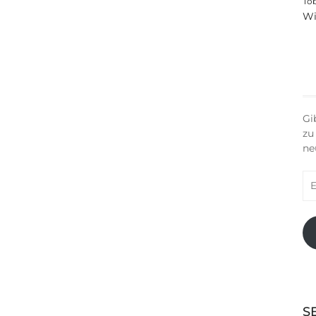
To
Wi
Gi
zu
ne
E-
Ma
Ad
S