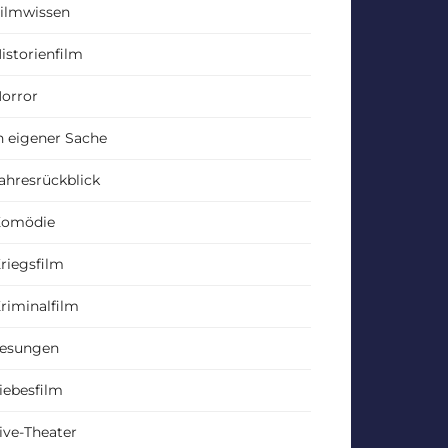
ilmwissen
istorienfilm
orror
n eigener Sache
ahresrückblick
Komödie
riegsfilm
riminalfilm
esungen
iebesfilm
ive-Theater