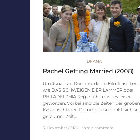
DRAMA
Rachel Getting Married (2008)
Um Jonathan Demme, der in Filmklassikern
wie DAS SCHWEIGEN DER LÄMMER oder
PHILADELPHIA Regie führte, ist es leiser
geworden. Vorbei sind die Zeiten der großen
Kassenschlager. Demme beschränkt sich sei
geraumer Zeit…
3. November 2012
Leave a comment