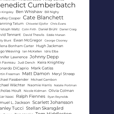
enedict Cumberbatch
Ben Whishaw
Bill Nighy
 Kingsley
Cate Blanchett
adley Cooper
anning Tatum
Chiwetel Ejiofor
Chris Evans
ristoph Waltz
Daniel Brühl
Colin Firth
Daniel Craig
vid Tennant
David Thewlis
Eddie Marsan
Ewan McGregor
ly Blunt
George Clooney
Hugh Jackman
lena Bonham Carter
go Weaving
Ian McKellen
Idris Elba
Johnny Depp
nnifer Lawrence
Keira Knightley
n Favreau
Judi Dench
Mark Gatiss
onardo DiCaprio
Matt Damon
Meryl Streep
rtin Freeman
chael Fassbender
Michael Gambon
chael Wächter
Naomie Harris
Natalie Portman
Olivia Colman
cholas Hoult
Nicole Kidman
Ralph Fiennes
car Isaac
Ryan Reynolds
Scarlett Johansson
muel L. Jackson
anley Tucci
Stellan Skarsgård
Tom Hiddleston