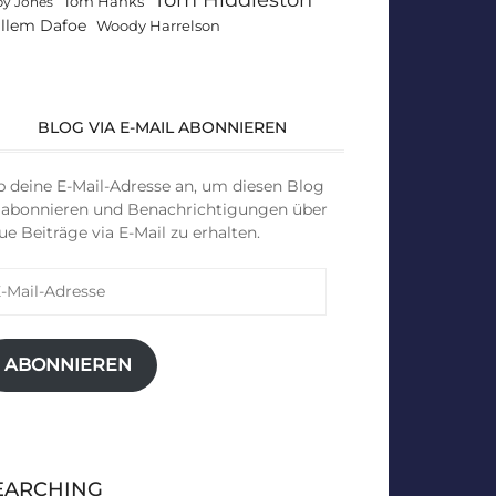
Tom Hanks
by Jones
llem Dafoe
Woody Harrelson
BLOG VIA E-MAIL ABONNIEREN
b deine E-Mail-Adresse an, um diesen Blog
 abonnieren und Benachrichtigungen über
ue Beiträge via E-Mail zu erhalten.
il-
resse
ABONNIEREN
EARCHING