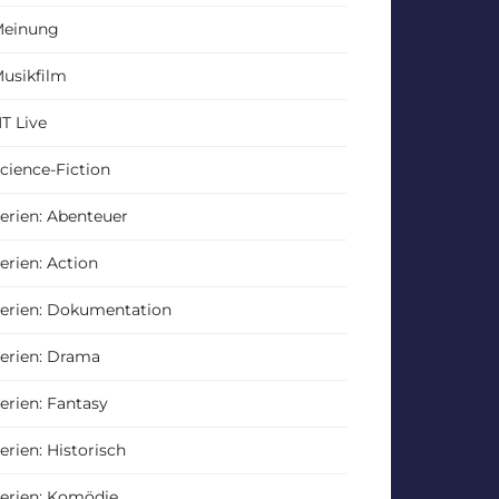
einung
usikfilm
T Live
cience-Fiction
erien: Abenteuer
erien: Action
erien: Dokumentation
erien: Drama
erien: Fantasy
erien: Historisch
erien: Komödie