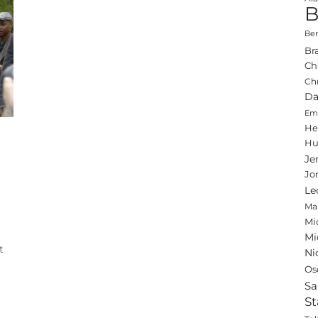
B
Ben
Br
Ch
Ch
Da
Emi
He
Hu
Je
Jo
Le
Ma
Mi
Mi
t
Ni
Os
Sa
St